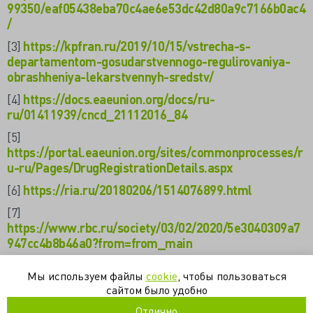
99350/eaf05438eba70c4ae6e53dc42d80a9c7166b0ac4
/
[3]
https://kpfran.ru/2019/10/15/vstrecha-s-
departamentom-gosudarstvennogo-regulirovaniya-
obrashheniya-lekarstvennyh-sredstv/
[4]
https://docs.eaeunion.org/docs/ru-
ru/01411939/cncd_21112016_84
[5]
https://portal.eaeunion.org/sites/commonprocesses/r
u-ru/Pages/DrugRegistrationDetails.aspx
[6]
https://ria.ru/20180206/1514076899.html
[7]
https://www.rbc.ru/society/03/02/2020/5e3040309a7
947cc4b8b46a0?from=from_main
https://valkiriarf.livejournal.com/1894625.html
Мы используем файлы
cookie
, чтобы пользоваться
сайтом было удобно
минздрав
неврология
Отлично