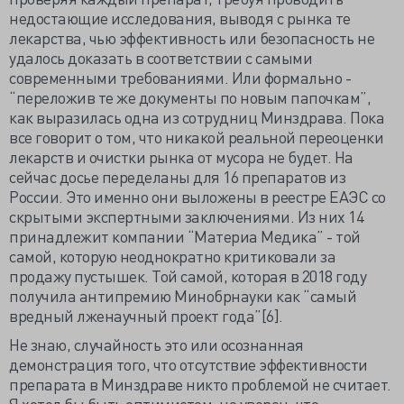
недостающие исследования, выводя с рынка те
лекарства, чью эффективность или безопасность не
удалось доказать в соответствии с самыми
современными требованиями. Или формально -
“переложив те же документы по новым папочкам”,
как выразилась одна из сотрудниц Минздрава. Пока
все говорит о том, что никакой реальной переоценки
лекарств и очистки рынка от мусора не будет. На
сейчас досье переделаны для 16 препаратов из
России. Это именно они выложены в реестре ЕАЭС со
скрытыми экспертными заключениями. Из них 14
принадлежит компании “Материа Медика” - той
самой, которую неоднократно критиковали за
продажу пустышек. Той самой, которая в 2018 году
получила антипремию Минобрнауки как “самый
вредный лженаучный проект года”[6].
Не знаю, случайность это или осознанная
демонстрация того, что отсутствие эффективности
препарата в Минздраве никто проблемой не считает.
Я хотел бы быть оптимистом, но уверен, что