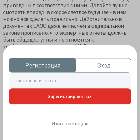
приведены в соответствие с ними. Давайте лучше
смотреть вперед, в скорое светлое будущее - в нем
можно все сделать правильно. Действительно в
документах ЕАЭС даже четче, чем в федеральном
законе прописано, что экспертные отчеты должны
быть общедоступны и не относятся к
конфиденциальным данным[4]. Вроде совсем
никаких возможностей юлить не остается. Ну не могут
же они просто взять и снова не публиковать их
Регистрация
Регистрация
Вход
Вход
вопреки всему. Но вот “светлое будущее” наступило. И
мы видим, что очень даже могут - просто взять и не
публиковать. Как игнорировали 61-ФЗ, так
игнорируют и правила ЕАЭС.
Зарегистрироваться
Итак, открываем Единый реестр
зарегистрированных лекарственных средств
ЕАЭС[5]. Для того, чтобы проверить доступность
экспертных заключений, нужно двойным кликом
Или с помощью
выбрать лекарственный препарат, а затем перейти в
пункт Нормативные документы. Далее выбрать
Экспертный отчет об оценке безопасности,