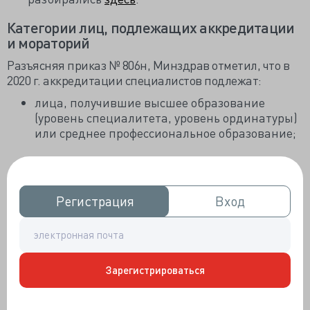
Категории лиц, подлежащих аккредитации
и мораторий
Разъясняя приказ № 806н, Минздрав отметил, что в
2020 г. аккредитации специалистов подлежат:
лица, получившие высшее образование
(уровень специалитета, уровень ординатуры)
или среднее профессиональное образование;
лица, получившие дополнительное
профессиональное образование по
программам профессиональной
Регистрация
Регистрация
Вход
Вход
переподготовки (для лиц, имеющих высшее
образование).
После 1 января 2021 г. аккредитации специалиста
подлежат все категории лиц, не прошедших
Зарегистрироваться
процедуру аккредитации специалистов.
С 29 сентября 2020 г. снимается мораторий на