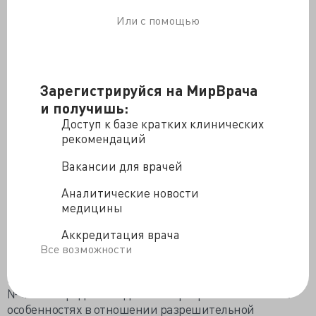
получение сертификатов специалиста и свидетельств
Или с помощью
об аккредитации специалиста. Указанное позволяет
образовательным и (или) научным организациям
возобновить проведение аккредитации специалистов
и сертификационных экзаменов с момента вступления
в силу приказа № 890н.
Зарегистрируйся на МирВрача
и получишь:
В то же время, как указывает в письме Министерство,
физические лица по-прежнему могут быть допущены
Доступ к базе кратких клинических
к осуществлению медицинской деятельности и (или)
рекомендаций
фармацевтической деятельности без сертификата
Вакансии для врачей
специалиста или свидетельства об аккредитации
специалиста (при соблюдении случаев и условий из п.
Аналитические новости
1
приказа
№ 327н). Кроме того, продолжает
медицины
действовать п. 3 приказа № 327н, согласно которому
срок действия сертификатов специалиста
Аккредитация врача
продлевается на 12 месяцев при истечении срока их
Все возможности
действия в период действия постановления
Правительства Российской Федерации от 03.04.2020
№ 440 «О продлении действия разрешений и иных
особенностях в отношении разрешительной