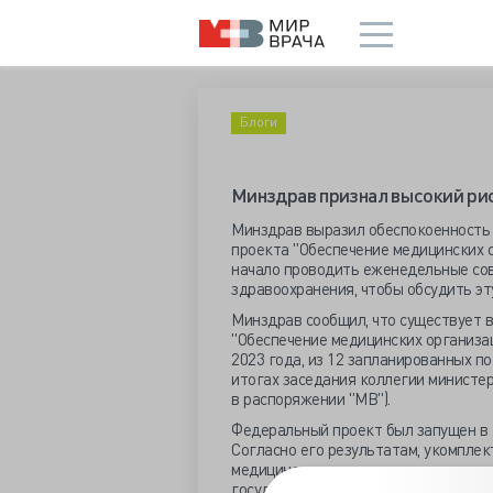
Блоги
Минздрав признал высокий ри
Минздрав выразил обеспокоенность 
проекта "Обеспечение медицинских 
начало проводить еженедельные со
здравоохранения, чтобы обсудить эт
Минздрав сообщил, что существует 
"Обеспечение медицинских организа
2023 года, из 12 запланированных п
итогах заседания коллегии министе
в распоряжении "МВ").
Федеральный проект был запущен в 2
Согласно его результатам, укомпле
медицинским персоналом должна дос
государственных клиник составить 40