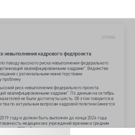
3/7/2024
ск невыполнения кадрового федпроекта
по поводу высокого риска невыполнения федерального
организаций квалифицированными кадрами". Ведомство
вещания с региональными министерствами
у проблему.
высокий риск невыполнения федерального проекта
ций квалифицированными кадрами". По данным на октябрь
оказателей не были достигнуты шесть. Об этом говорится в
рства по актуальным вопросам кадровой политики (имеется
019 году и должен быть выполнен до конца 2024 года.
ктованность медицинских учреждений врачами и средним
тигнуть 95%, обеспеченность населения врачами из
 человек на 10 тысяч населения, а доля специалистов,