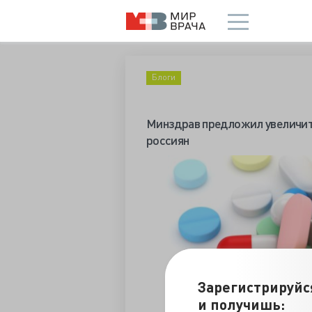
Блоги
Минздрав предложил увеличит
россиян
Зарегистрируйс
и получишь: