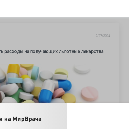
2/27/2024
ь расходы на получающих льготные лекарства
я на МирВрача