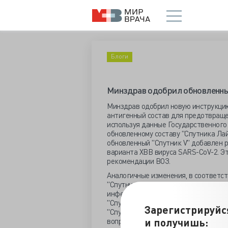
Блоги
Минздрав одобрил обновленны
Минздрав одобрил новую инструкцию
антигенный состав для предотвраще
используя данные Государственного
обновленному составу "Спутника Лай
обновленный "Спутник V" добавлен 
варианта XBB вируса SARS-CoV-2. Эт
рекомендации ВОЗ.
Аналогичные изменения, в соответст
"Спутник Лайт". При этом защитный
инфекции был доказан на сирийских х
"Спутника Лайт". Отметим, что дан
Зарегистрируйс
"Спутник V" должен стать доступным
и получишь:
вопросов финансирования.