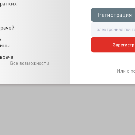
кратких
Регистрация
Регистрация
Источник
врачей
е
Зарегистр
цины
врача
Все возможности
Или с 