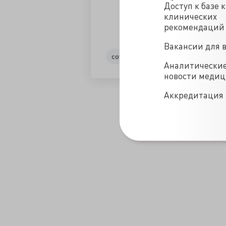
Доступ к базе 
клинических
рекомендаций
Вакансии для 
covid-19
Аналитически
новости меди
/blogs/minzdrav_odobril_obnovlennyy_sputnik_v-2024-2-29
Аккредитация 