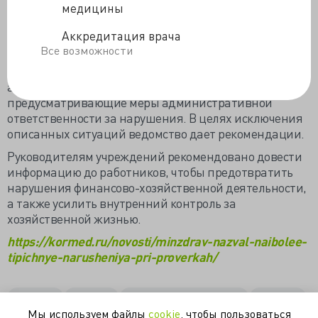
условий контракта;
медицины
нарушение сроков оплаты по контрактам;
несоблюдение правил ведения реестра
Аккредитация врача
контрактов.
Все возможности
Минздрав дал ссылки на соответствующие правовые
акты, а также указал статьи КоАП РФ,
предусматривающие
меры административной
ответственности
за нарушения. В целях исключения
описанных ситуаций ведомство дает рекомендации.
Руководителям учреждений рекомендовано довести
информацию до работников, чтобы предотвратить
нарушения финансово-хозяйственной деятельности,
а также усилить внутренний контроль за
хозяйственной жизнью.
https://kormed.ru/novosti/minzdrav-nazval-naibolee-
tipichnye-narusheniya-pri-proverkah/
контроль
лицензия
медицинские организации
минздрав
Мы используем файлы
cookie
, чтобы пользоваться