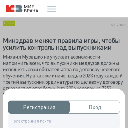
Блоги
6/10/2024
Минздрав меняет правила игры, чтобы
усилить контроль над выпускниками
Михаил Мурашко не упускает возможности
напомнить всем, что выпускники медвузов должны
исполнять свои обязательства по договору целевого
обучения. Ну а как же иначе, ведь в 2023 году каждый
третий выпускник ординатуры по целевому договору
отказался от отработки (это 2006 человек из 7253).
Похожая ситуация со статистикой выпускников
медицинских вузов по программам специалитета —
3466 человек из 8899 не выполнили обязательства.
Регистрация
Регистрация
Вход
Вход
Минздрав хочет немного подкорректировать
ситуацию и заставить всех работать по-честному.