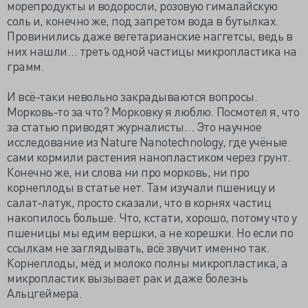
морепродукты и водоросли, розовую гималайскую
соль и, конечно же, под запретом вода в бутылках.
Провинились даже вегетарианские наггетсы, ведь в
них нашли… треть одной частицы микропластика на
грамм.
И всё-таки невольно закрадываются вопросы.
Морковь-то за что? Морковку я люблю. Посмотел я, что
за статью приводят журналисты… Это научное
исследование из Nature Nanotechnology, где учёные
сами кормили растения нанопластиком через грунт.
Конечно же, ни слова ни про морковь, ни про
корнеплоды в статье нет. Там изучали пшеницу и
салат-латук, просто сказали, что в корнях частиц
накопилось больше. Что, кстати, хорошо, потому что у
пшеницы мы едим вершки, а не корешки. Но если по
ссылкам не заглядывать, всё звучит именно так.
Корнеплоды, мёд и молоко полны микропластика, а
микропластик вызывает рак и даже болезнь
Альцгеймера.