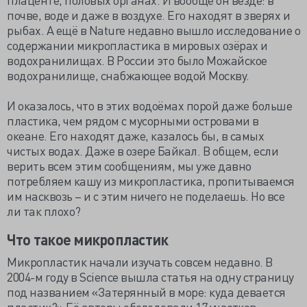
почве, воде и даже в воздухе. Его находят в зверях и
рыбах. А ещё в Nature недавно вышло исследование о
содержании микропластика в мировых озёрах и
водохранилищах. В России это было Можайское
водохранилище, снабжающее водой Москву.
И оказалось, что в этих водоёмах порой даже больше
пластика, чем рядом с мусорными островами в
океане. Его находят даже, казалось бы, в самых
чистых водах. Даже в озере Байкал. В общем, если
верить всем этим сообщениям, мы уже давно
потребляем кашу из микропластика, пропитываемся
им насквозь – и с этим ничего не поделаешь. Но все
ли так плохо?
Что такое микропластик
Микропластик начали изучать совсем недавно. В
2004-м году в Science вышла статья на одну страницу
под названием «Затерянный в море: куда девается
пластик?» Её авторы обследовали 17 участков