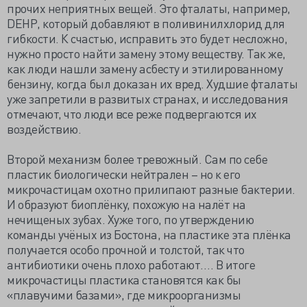
прочих неприятных вещей. Это фталаты, например,
DEHP, который добавляют в поливинилхлорид для
гибкости. К счастью, исправить это будет несложно,
нужно просто найти замену этому веществу. Так же,
как люди нашли замену асбесту и этилированному
бензину, когда был доказан их вред. Худшие фталаты
уже запретили в развитых странах, и исследования
отмечают, что люди все реже подвергаются их
воздействию.
Второй механизм более тревожный. Сам по себе
пластик биологически нейтрален – но к его
микрочастицам охотно прилипают разные бактерии.
И образуют биоплёнку, похожую на налёт на
нечищеных зубах. Хуже того, по утверждению
команды учёных из Бостона, на пластике эта плёнка
получается особо прочной и толстой, так что
антибиотики очень плохо работают…. В итоге
микрочастицы пластика становятся как бы
«плавучими базами», где микроорганизмы