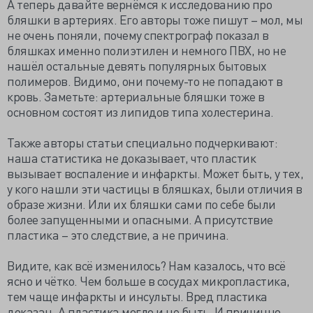
А теперь давайте вернёмся к исследованию про
бляшки в артериях. Его авторы тоже пишут – мол, мы
не очень поняли, почему спектрограф показал в
бляшках именно полиэтилен и немного ПВХ, но не
нашёл остальные девять популярных бытовых
полимеров. Видимо, они почему-то не попадают в
кровь. Заметьте: артериальные бляшки тоже в
основном состоят из липидов типа холестерина.
Также авторы статьи специально подчеркивают:
наша статистика не доказывает, что пластик
вызывает воспаление и инфаркты. Может быть, у тех,
у кого нашли эти частицы в бляшках, были отличия в
образе жизни. Или их бляшки сами по себе были
более запущенными и опасными. А присутствие
пластика – это следствие, а не причина.
Видите, как всё изменилось? Нам казалось, что всё
ясно и чётко. Чем больше в сосудах микропластика,
тем чаще инфаркты и инсульты. Вред пластика
доказан. А пластика могло и не быть. И причинно-