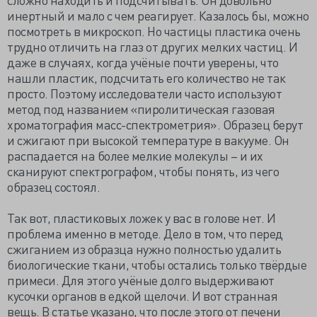
инертный и мало с чем реагирует. Казалось бы, можно
посмотреть в микроскоп. Но частицы пластика очень
трудно отличить на глаз от других мелких частиц. И
даже в случаях, когда учёные почти уверены, что
нашли пластик, подсчитать его количество не так
просто. Поэтому исследователи часто используют
метод под названием «пиролитическая газовая
хроматография масс-спектрометрия». Образец берут
и сжигают при высокой температуре в вакууме. Он
распадается на более мелкие молекулы – и их
сканируют спектрографом, чтобы понять, из чего
образец состоял.
Так вот, пластиковых ложек у вас в голове нет. И
проблема именно в методе. Дело в том, что перед
сжиганием из образца нужно полностью удалить
биологические ткани, чтобы остались только твёрдые
примеси. Для этого учёные долго выдерживают
кусочки органов в едкой щелочи. И вот странная
вещь. В статье указано, что после этого от печени