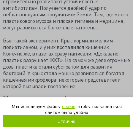
стремительно развивают устойчивость к
антибиотикам. Получается двойной удар по
неблагополучным популяциям Земли. Там, где много
пластикового мусора и плохая гигиена и медицина,
могут развиваться более злые патогены.
Был такой эксперимент. Крыс кормили мелким
полиэтиленом, и у них воспалился кишечник.
Конечно же, в газетах сразу написали: «Доказано:
пластик разрушает ЖКТ». На самом же деле огромные
дозы пластика стали субстратом для развития
бактерий. У крыс стала мощно развиваться богатая
кишечная микрофлора, некоторые представители
которой вызывали воспаление.
Микрочастицы везде!
Мы используем файлы
cookie
, чтобы пользоваться
Но что, если пластик всё же влияет на наше здоровье
сайтом было удобно
сам по себе? Всё-таки как-то неприятно, что есть
некие частицы, которые проникают в нас и,
Отлично
возможно, даже накапливаются в тканях и клетках.