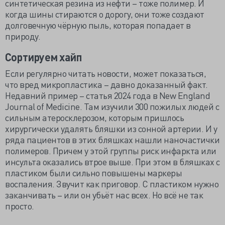
синтетическая резина из нефти – тоже полимер. И
когда шины стираются о дорогу, они тоже создают
долговечную чёрную пыль, которая попадает в
природу.
Сортируем хайп
Если регулярно читать новости, может показаться,
что вред микропластика – давно доказанный факт.
Недавний пример – статья 2024 года в New England
Journal of Medicine. Там изучили 300 пожилых людей с
сильным атеросклерозом, которым пришлось
хирургически удалять бляшки из сонной артерии. И у
ряда пациентов в этих бляшках нашли наночастички
полимеров. Причем у этой группы риск инфаркта или
инсульта оказались втрое выше. При этом в бляшках с
пластиком были сильно повышены маркеры
воспаления. Звучит как приговор. С пластиком нужно
заканчивать – или он убьёт нас всех. Но всё не так
просто.