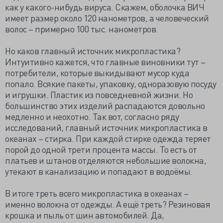
как у какого-нибудь вируса. Скажем, оболочка ВИЧ
имеет размер около 120 нанометров, а человеческий
волос – примерно 100 тыс. нанометров.
Но каков главный источник микропластика?
Интуитивно кажется, что главные виновники тут –
потребители, которые выкидывают мусор куда
попало. Всякие пакеты, упаковку, одноразовую посуду
и игрушки. Пластик из повседневной жизни. Но
большинство этих изделий распадаются довольно
медленно и неохотно. Так вот, согласно ряду
исследований, главный источник микропластика в
океанах – стирка. При каждой стирке одежда теряет
порой до одной трети процента массы. То есть от
платьев и штанов отделяются небольшие волокна,
утекают в канализацию и попадают в водоёмы.
В итоге треть всего микропластика в океанах –
именно волокна от одежды. А ещё треть? Резиновая
крошка и пыль от шин автомобилей. Да,