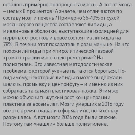
осталось примерно полпроцента массы. А вот от мозга
– целых 8 процентов! А знаете, чем отличаются по
составу мозг и печень? Примерно 35-40% от сухой
массы серого вещества составляют липиды, а
миелиновые оболочки, выступающие изоляцией для
нервных отростков и вовсе состоят из липидов на
78%. В печени этот показатель в разы меньше. На что
похожи липиды при «пиролитической газовой
хроматографии масс-спектрометрии»? На
полиэтилен. Это известная методологическая
проблема, с которой ученые пытаются бороться. По-
видимому, некоторые липиды в мозге выдержали
щелочь, промывку и центрифугу – и именно из них
собралась та самая пластиковая ложка. Этим же
можно объяснить жуткий рост концентрации
пластика за восемь лет. Мозги умерших в 2016 году
всё это время плавали в формалине, потихоньку
разрушаясь. А вот мозги 2024 года были свежие.
Поэтому там «нашли» больше полиэтилена.