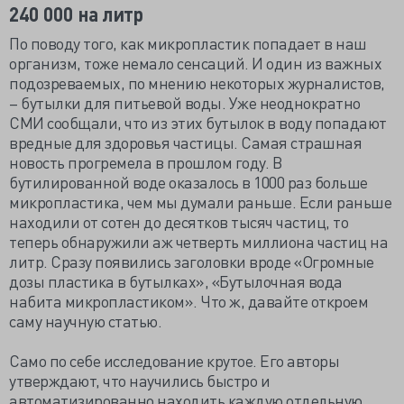
240 000 на литр
По поводу того, как микропластик попадает в наш
организм, тоже немало сенсаций. И один из важных
подозреваемых, по мнению некоторых журналистов,
– бутылки для питьевой воды. Уже неоднократно
СМИ сообщали, что из этих бутылок в воду попадают
вредные для здоровья частицы. Самая страшная
новость прогремела в прошлом году. В
бутилированной воде оказалось в 1000 раз больше
микропластика, чем мы думали раньше. Если раньше
находили от сотен до десятков тысяч частиц, то
теперь обнаружили аж четверть миллиона частиц на
литр. Сразу появились заголовки вроде «Огромные
дозы пластика в бутылках», «Бутылочная вода
набита микропластиком». Что ж, давайте откроем
саму научную статью.
Само по себе исследование крутое. Его авторы
утверждают, что научились быстро и
автоматизированно находить каждую отдельную