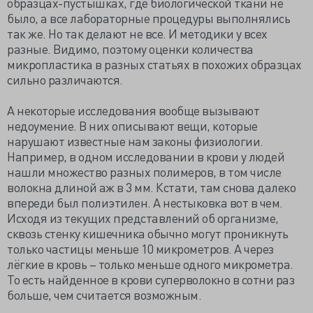
образцах-пустышках, где биологической ткани не
было, а все лабораторные процедуры выполнялись
так же. Но так делают не все. И методики у всех
разные. Видимо, поэтому оценки количества
микропластика в разных статьях в похожих образцах
сильно различаются.
А некоторые исследования вообще вызывают
недоумение. В них описывают вещи, которые
нарушают известные нам законы физиологии.
Например, в одном исследовании в крови у людей
нашли множество разных полимеров, в том числе
волокна длиной аж в 3 мм. Кстати, там снова далеко
впереди был полиэтилен. А нестыковка вот в чем.
Исходя из текущих представлений об организме,
сквозь стенку кишечника обычно могут проникнуть
только частицы меньше 10 микрометров. А через
лёгкие в кровь – только меньше одного микрометра.
То есть найденное в крови суперволокно в сотни раз
больше, чем считается возможным.