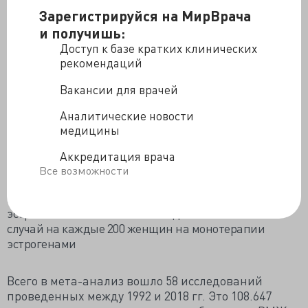
что на фоне МГТ их риск получился ниже, чем у
Зарегистрируйся на МирВрача
худых или полноватых - удивительно
и получишь:
Если причинно-следственная связь между
Доступ к базе кратких клинических
применением МГТ и повышением риска РМЖ
рекомендаций
действительно существует, то широкое применение
Вакансии для врачей
МГТ в западных странах с 1990 года уже привело
примерно к 1 миллиону случаев рака молочной
Аналитические новости
железы (из 20 миллионов, произошедших за это
медицины
время)
Аккредитация врача
Если женщина начинает принимать МГТ в 50 лет, то
Все возможности
за 5 лет добавляется 1 случай рака молочной железы
на каждые 50 пользовательниц комбинированной
эстроген-гестагенной МГТ и 1 дополнительный
случай на каждые 200 женщин на монотерапии
эстрогенами
Всего в мета-анализ вошло 58 исследований
проведенных между 1992 и 2018 гг. Это 108.647