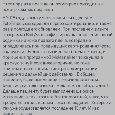
с тех пор раз в полгода он регулярно приходит на
осмотр кожных покровов.
В 2019 году, когда у меня появился в доступе
FotoFinder, мы сделали первое картирование, и также
раз в полгода его обновляем. При последнем визите
программа BodyScan зафиксировала появление новой
родинки на коже правого плеча, которая не
определялась при предыдущих картированиях (фото
в карусели). Родинка выглядела совсем не очень, и
при оценке программой Moleanalizer тоже ушла в
красную зону (последнее вторично, но тоже
принимается во внимание при формировании
решения о дальнейших действиях). В общем,
пациенту была выполнена эксцизионная панч-
биопсия, гистологически - меланома in situ, стадия 0.
Дальше пациенту будет выполнено широкое
иссечение, а так, прогноз благоприятный, и все, что
требуется в дальнейшем - это наблюдение. Которое и
так уже осуществляется последние 13 лет. И как
видите, не зря :)