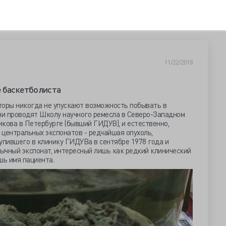
11/22/2018
е баскетболиста
торы никогда не упускают возможность побывать в
они проводят Школу научного ремесла в Северо-Западном
кова в Петербурге (бывший ГИДУВ), и естественно,
з центральных экспонатов - редчайшая опухоль,
упившего в клинику ГИДУВа в сентябре 1978 года и
бычный экспонат, интересный лишь как редкий клинический
ешь имя пациента.