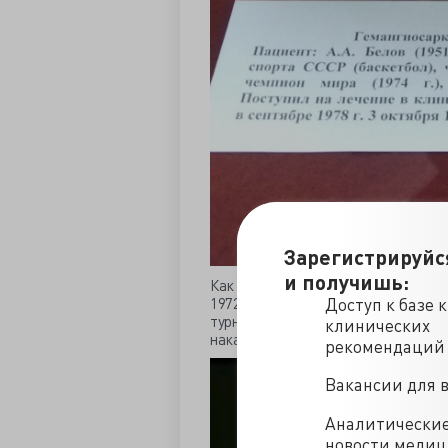
Зарегистрируйс
и получишь:
Как же все сразу меняется, когда уз
1972 года, баскетболиста Александ
Доступ к базе 
турнира с командой США забросил То
клинических
наказан за контрабанду, которую во
рекомендаций
Вакансии для 
Аналитически
новости меди