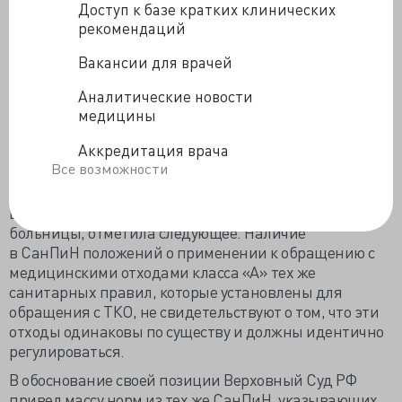
Доступ к базе кратких клинических
оператором договор на вывоз данных отходов,
рекомендаций
поэтому в требованиях больницы об исключении из
договора спорных адресов
было отказано
.
Вакансии для врачей
Согласились с выводами первой инстанции также
Аналитические новости
в
апелляции
и
кассации
, однако спас клинику из
медицины
твердо-коммунального капкана сам Верховный Суд
РФ.
Аккредитация врача
Все возможности
ВС РФ: да придет спаситель
Высшая судебная инстанция, рассматривая жалобу
больницы, отметила следующее. Наличие
в
СанПиН
положений о применении к обращению с
медицинскими отходами класса «А» тех же
санитарных правил, которые установлены для
обращения с ТКО, не свидетельствуют о том, что эти
отходы одинаковы по существу и должны идентично
регулироваться.
В обоснование своей позиции Верховный Суд РФ
привел массу норм из тех же СанПиН, указывающих