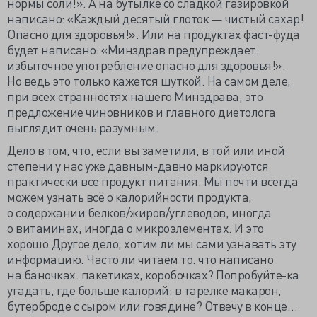
нормы соли!». А на бутылке со сладкой газировкой
написано: «Каждый десятый глоток — чистый сахар!
Опасно для здоровья!». Или на продуктах фаст-фуда
будет написано: «Минздрав предупреждает:
избыточное употребление опасно для здоровья!».
Но ведь это только кажется шуткой. На самом деле,
при всех странностях нашего Минздрава, это
предложение чиновников и главного диетолога
выглядит очень разумным.
Дело в том, что, если вы заметили, в той или иной
степени у нас уже давным-давно маркируются
практически все продукт питания. Мы почти всегда
можем узнать всё о калорийности продукта,
о содержании белков/жиров/углеводов, иногда
о витаминах, иногда о микроэлементах. И это
хорошо.Другое дело, хотим ли мы сами узнавать эту
информацию. Часто ли читаем то. что написано
на баночках. пакетиках, коробочках? Попробуйте-ка
угадать, где больше калорий: в тарелке макарон,
бутерброде с сыром или говядине? Отвечу в конце…