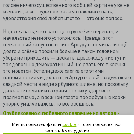
голове ничего существенного в общей картине уже не
изменит, а вот будет ли он сам спокойно спать,
удовлетворив своё любопытство — это ещё вопрос.
Надо сказать, что грант центру всё же перепал, и
начальство немного успокоилось. Правда, этот
несчастный капустный лист Артуру вспоминали ещё
долго и слёзно просили больше в таком головном
уборе не приходить — дескать, дресс-код у них тут и
так довольно демократичный, но рвать его в клочья —
это моветон. Успели даже слегка его этими
напоминаниями достать, и Артур всерьёз задумался о
сладкой мести в виде арбузного шлема, но поскольку
даже в гипомании сохранял толику здорового
прагматизма, а в зожной газете про арбузные корки
упорно умалчивалось, то всё обошлось.
Опубликовано с любезного разрешения автора -
Максима Малявина
Мы используем файлы
cookie
, чтобы пользоваться
сайтом было удобно