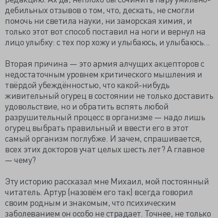
дебильных отзывов о том, что, дескать, не смогли
помочь ни светила науки, ни заморская химия, и
только этот вот способ поставил на ноги и вернул на
лицо улыбку: с тех пор хожу и улыбаюсь, и улыбаюсь...
Вторая причина — это армия алчущих акцепторов с
недостаточным уровнем критического мышления и
твёрдой убеждённостью, что какой-нибудь
живительный огурец в состоянии не только доставить
удовольствие, но и обратить вспять любой
разрушительный процесс в организме — надо лишь
огурец выбрать правильный и ввести его в этот
самый организм поглубже. И зачем, спрашивается,
всех этих докторов учат целых шесть лет? А главное
— чему?
Эту историю рассказал мне Михаил, мой постоянный
читатель. Артур (назовём его так) всегда говорил
своим родным и знакомым, что психическим
заболеванием он особо не страдает. Точнее, не только