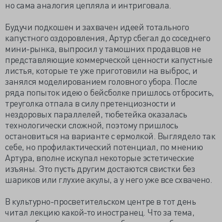
но сама аналогия цепляла и интриговала.
Будучи подкошен и захвачен идеей тотального
капустного оздоровления, Артур сбегал до соседнего
мини-рынка, выпросил у тамошних продавцов не
представляющие коммерческой ценности капустные
листья, которые те уже приготовили на выброс, и
занялся моделированием головного убора. После
ряда попыток идею о бейсболке пришлось отбросить,
треуголка отпала в силу претенциозности и
нездоровых параллелей, тюбетейка оказалась
технологически сложной, поэтому пришлось
остановиться на варианте с ермолкой. Выглядело так
себе, но профилактический потенциал, по мнению
Артура, вполне искупал некоторые эстетические
изъяны. Это пусть другим достаются свистки без
шариков или глухие акулы, а у него уже все схвачено.
В культурно-просветительском центре в тот день
читал лекцию какой-то иностранец. Что за тема,