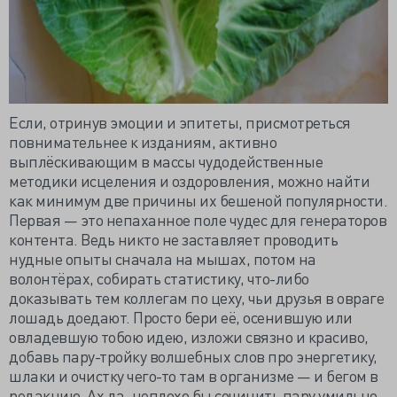
Если, отринув эмоции и эпитеты, присмотреться
повнимательнее к изданиям, активно
выплёскивающим в массы чудодейственные
методики исцеления и оздоровления, можно найти
как минимум две причины их бешеной популярности.
Первая — это непаханное поле чудес для генераторов
контента. Ведь никто не заставляет проводить
нудные опыты сначала на мышах, потом на
волонтёрах, собирать статистику, что-либо
доказывать тем коллегам по цеху, чьи друзья в овраге
лошадь доедают. Просто бери её, осенившую или
овладевшую тобою идею, изложи связно и красиво,
добавь пару-тройку волшебных слов про энергетику,
шлаки и очистку чего-то там в организме — и бегом в
редакцию. Ах да, неплохо бы сочинить пару умильно-