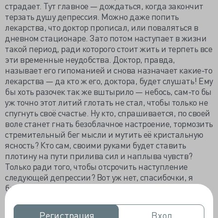
страдает. Тут главное — дождаться, когда закончит
терзать душу депрессия. Можно даже попить
лекарства, что доктор прописал, или поваляться в
дневном стационаре. Зато потом наступает в жизни
такой период, ради которого стоит жить и терпеть все
эти временные неудобства. Доктор, правда,
называет его гипоманией и снова назначает какие-то
лекарства — да кто ж его, доктора, будет слушать! Ему
бы хоть разочек так же вштырило — небось, сам-то бы
уж точно этот литий глотать не стал, чтобы только не
спугнуть своё счастье. Ну кто, спрашивается, по своей
воле станет гнать безоблачное настроение, тормозить
стремительный бег мысли и мутить её кристальную
ясность? Кто сам, своими руками будет ставить
плотину на пути прилива сил и наплыва чувств?
Только ради того, чтобы отсрочить наступление
следующей депрессии? Вот уж нет, спасибочки, я
биполярщик, а не имбецил.
В эти самые счастливые и светлые периоды Артур
Регистрация
Регистрация
Вход
Вход