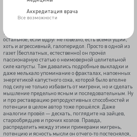
На одну из таких лекций Артур пришёл с большим
Аккредитация врача
капустным листом на голове. Нет, не в качестве
Все возможности
альтернативы шапочке из фольги: любой мало-
мальски сведущий человек знает, что фольга спасает
только от соседских микроволновок, а на всё
остальное, если вдруг не повезло, есть всемогущий,
хоть и агрессивный, галоперидол. Просто в одной из
газет (бесплатных, естественно) он прочёл
пассионарную статью о неимоверной целительной
силе капусты. Там давались подробные выкладки и
даже мелькало упоминание о фракталах, напоенных
энергетикой капустного сока, которой было вполне
под силу не только избавить от мигрени, но и сделать
мышление предельно ясным и последовательным. Ну
и про реставрацию репродуктивных способностей и
потенции в целом автор тоже прошёлся. Даже
аналогии провёл — дескать, поглядите на зайцев,
старообрядцев и прочих козлов. Правда,
распределить между этими примерами мигрень,
потенцию и ясность мысли он отчего-то постеснялся,