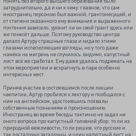
понять без второго высшего образования было
затруднительно, да и ни к чему: главное, что сам
иностранец персоною был важной, грантонесущей, и
от степени оказанного ему внимания и выраженного
почтения зависело, уронит ли он свой грант здесь или
же понесёт дальше. Поэтому руководство центра
делало Артуру страшные глаза и кидало этими
глазами испепеляющие взгляды, но у того даже
намёка на мигрень не случилось: видимо, капустный
лист всё же сработал. Ему даже удалось подремать на
этом мероприятии и всхрапнуть в паре особенно
интересных мест.
Приняв участие в состоявшемся после лекции
чаепитии, Артур пробился к лектору и пообщался с
ним на английском, удостоившись похвалы
собственным познаниям и произношению.
Иностранец во время беседы тактично не задал ни
оного вопроса про капустный головной убор: то ли из
природной вежливости, то ли решив, что русские и
так достаточно загадочны, и один капустный лист на