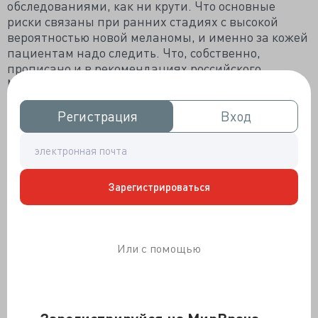
обследованиями, как ни крути. Что основные
риски связаны при ранних стадиях с высокой
вероятностью новой меланомы, и именно за кожей
пациентам надо следить. Что, собственно,
прописано и в рекомендациях российского
Минздрава, и в рекомендациях NCCN, где не
рекомендованы радиологические обследования,
но рекомендован регулярный и тщательный
Регистрация
Регистрация
Вход
Вход
контроль кожных покровов.
Приведенный случай как раз об этом. Почти десять
лет без сложных радиологических обследований и
без всякого прогрессирования, но с появлением
Зарегистрироваться
новой меланомы на коже, выявленной
своевременно именно в процессе наблюдения за
кожей.
Или с помощью