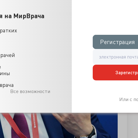
я на МирВрача
кратких
Регистрация
Регистрация
врачей
е
Зарегистр
цины
врача
Все возможности
Или с 