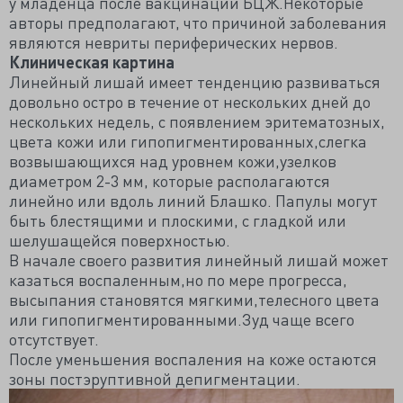
у младенца после вакцинации БЦЖ.Некоторые
авторы предполагают, что причиной заболевания
являются невриты периферических нервов.
Клиническая картина
Линейный лишай имеет тенденцию развиваться
довольно остро в течение от нескольких дней до
нескольких недель, с появлением эритематозных,
цвета кожи или гипопигментированных,слегка
возвышающихся над уровнем кожи,узелков
диаметром 2-3 мм, которые располагаются
линейно или вдоль линий Блашко. Папулы могут
быть блестящими и плоскими, с гладкой или
шелушащейся поверхностью.
В начале своего развития линейный лишай может
казаться воспаленным,но по мере прогресса,
высыпания становятся мягкими,телесного цвета
или гипопигментированными.Зуд чаще всего
отсутствует.
После уменьшения воспаления на коже остаются
зоны постэруптивной депигментации.