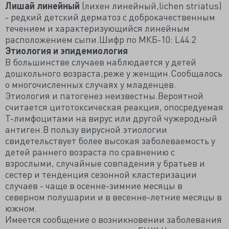
Лишай линейный
(лихен линейный,lichen striatus)
- редкий детский дерматоз с доброкачественным
течением и характеризующийся линейным
расположением сыпи.Шифр по МКБ-10: L44.2
Этиология и эпидемиология
В большинстве случаев наблюдается у детей
дошкольного возраста,реже у женщин.Сообщалось
о многочисленных случаях у младенцев.
Этиология и патогенез неизвестны.Вероятной
считается цитотоксическая реакция, опосредуемая
Т-лимфоцитами на вирус или другой чужеродный
антиген.В пользу вирусной этиологии
свидетельствует более высокая заболеваемость у
детей раннего возраста по сравнению с
взрослыми, случайные совпадения у братьев и
сестер и тенденция сезонной кластеризации
случаев - чаще в осенне-зимние месяцы в
северном полушарии и в весенне-летние месяцы в
южном.
Имеется сообщение о возникновении заболевания