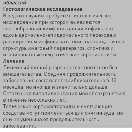
областей
Гистологическое исследование
В редких случаях требуется гистологическое
исследование при котором выявляются
лентообразный лимфоцитарный инфильтрат
вдоль дермально-эпидермального перехода,с
расширением инфильтрата вниз на придаточные
структуры,очаговый паракератоз, спонгиоз и
изолированные некротические кератиноциты.
Лечение
Линейный лишай разрешается спонтанно без
вмешательства. Средняя продолжительность
заболевания составляет приблизительно 6-12
месяцев, но иногда и значительно дольше.
Остаточная гипопигментация может сохраняться
в течение нескольких лет.
Топические кортикостероиды и смягчающие
средства могут применяться для снятия зуда, но
они не уменьшают продолжительность
заболевания.
https://dok-zlo.livejournal.com/5819901.html