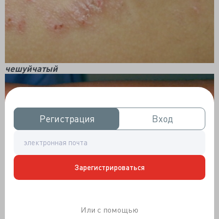
чешуйчатый
Регистрация
Регистрация
Вход
Вход
Зарегистрироваться
Или с помощью
гиперпигментный