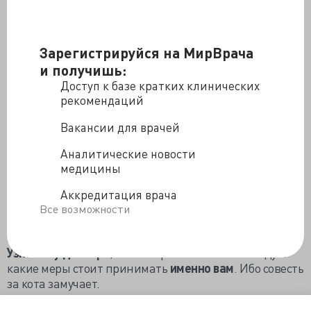
главное, в сознании врачей.
В современных названиях кожных болезней есть
Зарегистрируйся на МирВрача
много нозологий, в своем составе имеющих этот
и получишь:
термин. И хотя в представлении народа лишай —
нечто особо заразное, на самом деле это не всегда так.
Доступ к базе кратких клинических
Например, если микроспория — кошаче-собачий
рекомендаций
лишай — действительно заразна, и требуется даже
Вакансии для врачей
извещать СЭС при ее выявлении, то псориаз (он же
чешуйчатый лишай) и красный плоский лишай не
Аналитические новости
заразны абсолютно.
медицины
Не все лишаи обязательно заразны. Услышав этот
Аккредитация врача
диагноз применительно к вам или вашим близким,
Все возможности
не стоит паниковать, проводить дезинфекцию всего и
вся, выяснять, кто кого заразил, и выгонять кота.
Узнайте у доктора
, что конкретно имеется в виду и
какие меры стоит принимать
именно вам
. Ибо совесть
за кота замучает.
https://dok-zlo.livejournal.com/3465336.html