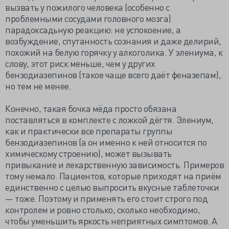
вызвать у пожилого человека (особенно с
проблемными сосудами головного мозга)
парадоксадьную реакцию: не успокоение, а
возбуждение, спутанность сознания и даже делирий,
похожий на белую горячку у алкоголика. У элениума, к
слову, этот риск меньше, чем у других
бензодиазепинов (такое чаще всего даёт феназепам),
но тем не менее.
Конечно, такая бочка мёда просто обязана
поставляться в комплекте с ложкой дёгтя. Элениум,
как и практически все препараты группы
бензодиазепинов (а он именно к ней относится по
химическому строению), может вызывать
привыкание и лекарственную зависимость. Примеров
тому немало. Пациентов, которые приходят на приём
единственно с целью выпросить вкусные таблеточки
— тоже. Поэтому и применять его стоит строго под
контролем и ровно столько, сколько необходимо,
чтобы уменьшить яркость неприятных симптомов. А