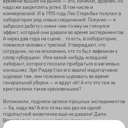
времени вышел на рынок — это, конечно, здорово, но
надо же закреплять успех. В том числе и
коммерческий. И в 1955 году Лео Стернбах получил в
лаборатории ряд новых соединений. Получил — и
забросил работу с ними: чем-то ему не глянулся
эффект, который они давали во время экспериментов.
А через два года на сцене... то есть, в лаборатории,
появился человек с тряпкой. Утверждают, что
сотрудник, но не исключено, что то был эвфемизм к
слову «уборщик». Или какой-нибудь младший
лаборант, которого послали прибраться в авгиевых
конюшнях. Эрл Ридер (так его звали) медитативно
шуровал тем, чем положено шуровать во время
генеральной уборки — и вдруг ой! А что это там за
кристаллики такие красивенькие?
Вспомнили, подняли записи прошлых экспериментов
— ба, надо же! А его-то мы как раз ни одной
подопытной животинке ещё не давали! Дали.
Восхитились мощным успокаивающим,
противосудорожным (не спрашивайте, как его