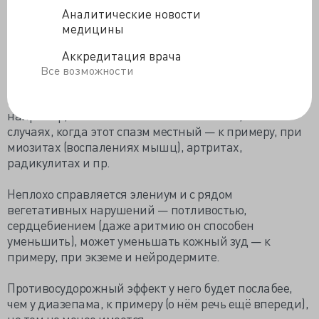
Аналитические новости
Был отмечен и неплохой миорелаксирующий
медицины
(расслабляющий мышцы) эффект, что позволило
применять его при болезненных состояниях,
Аккредитация врача
сопровождающихся спазмом мышц, причём как в тех
Все возможности
случаях, когда причина этого спазма кроется в
нарушении сигналов из «центра» - при поражении,
например, головного или спинного мозга, так и в
случаях, когда этот спазм местный — к примеру, при
миозитах (воспалениях мышц), артритах,
радикулитах и пр.
Неплохо справляется элениум и с рядом
вегетативных нарушений — потливостью,
сердцебиением (даже аритмию он способен
уменьшить), может уменьшать кожный зуд — к
примеру, при экземе и нейродермите.
Противосудорожный эффект у него будет послабее,
чем у диазепама, к примеру (о нём речь ещё впереди),
но тем не менее имеется.