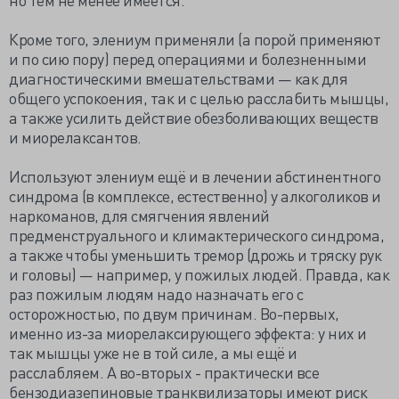
Кроме того, элениум применяли (а порой применяют
и по сию пору) перед операциями и болезненными
диагностическими вмешательствами — как для
общего успокоения, так и с целью расслабить мышцы,
а также усилить действие обезболивающих веществ
и миорелаксантов.
Используют элениум ещё и в лечении абстинентного
синдрома (в комплексе, естественно) у алкоголиков и
наркоманов, для смягчения явлений
предменструального и климактерического синдрома,
а также чтобы уменьшить тремор (дрожь и тряску рук
и головы) — например, у пожилых людей. Правда, как
раз пожилым людям надо назначать его с
осторожностью, по двум причинам. Во-первых,
именно из-за миорелаксирующего эффекта: у них и
так мышцы уже не в той силе, а мы ещё и
расслабляем. А во-вторых - практически все
бензодиазепиновые транквилизаторы имеют риск