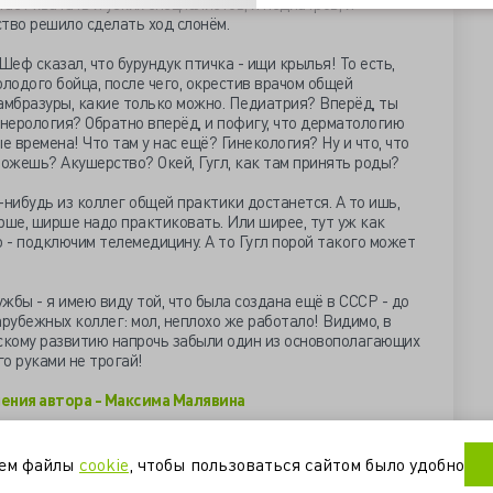
таёт хватать и узких специалистов, и педиатров, и
тво решило сделать ход слонём.
Шеф сказал, что бурундук птичка - ищи крылья! То есть,
олодого бойца, после чего, окрестив врачом общей
амбразуры, какие только можно. Педиатрия? Вперёд, ты
нерология? Обратно вперёд, и пофигу, что дерматологию
е времена! Что там у нас ещё? Гинекология? Ну и что, что
можешь? Акушерство? Окей, Гугл, как там принять роды?
-нибудь из коллег общей практики достанется. А то ишь,
рше, ширше надо практиковать. Или ширее, тут уж как
го - подключим телемедицину. А то Гугл порой такого может
жбы - я имею виду той, что была создана ещё в СССР - до
арубежных коллег: мол, неплохо же работало! Видимо, в
ескому развитию напрочь забыли один из основополагающих
го руками не трогай!
ения автора - Максима Малявина
ация
поликлиника
уем файлы
cookie
, чтобы пользоваться сайтом было удобно