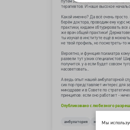
путём заканчиваются. То есть, перес
терапевтов. И наше высокое начальс
Какой именно? Да всё очень просто. 
берём доктора, проводим ему курс м
практики, кидаем обтурировать все 
же врач общей практики! Дерматове
ты изучал в институте ещё в мохнаты
не твой профиль, но посмотреть-то 
Вероятно, и функция психиатра кому
развели тут узких специалистов! Ши
получится. у а если будет совсем ту
насоветовать...
А ведь опыт нашей амбулаторной слу
сих пор представляет интерес для з
минздраве и в Совете по стратегич
принципов: если оно работает - ниче
Опубликовано с любезного разреш
амбулатория
малявин
оптимиз
Мы использ