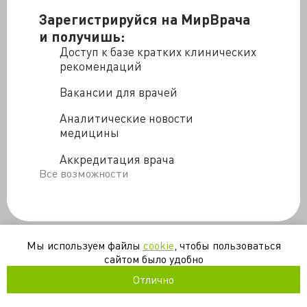
Дайте таблетки "правильные и недорогие", чтобы
Зарегистрируйся на МирВрача
выглядеть "на миллион". Ну и чувствовать себя
и получишь:
соответственно.
Доступ к базе кратких клинических
И почему макияж не делают с ноотропами?
рекомендаций
То количество, которое она на себя намазывает,
вполне бы хватило для поддержки мозга, будь в них
Вакансии для врачей
хоть 2,5% чего-то полезного...
Аналитические новости
Опубликовано с любезного разрешения автора -
медицины
Валентины Саратовской
Аккредитация врача
Все возможности
Мы используем файлы
cookie
, чтобы пользоваться
конфликт
неврология
прием врача
спор
сайтом было удобно
Отлично
/blogs/lekarstvo_na_million-02-04-2018