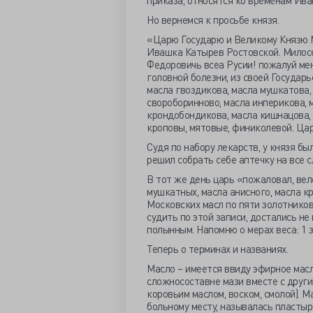
Но вернемся к просьбе князя.
«Царю Государю и Великому Князю М
Ивашка Катырев Ростовской. Милос
Федоровичь всеа Русии! пожалуй меня
головной болезни, из своей Государь
масла гвоздикова, масла мушкатова,
свороборинново, масла инперикова, 
крондобондикова, масла кишнацова, 
кроповы, мятовые, финиколевой. Цар
Судя по набору лекарств, у князя бы
решил собрать себе аптечку на все с
В тот же день царь «пожаловал, вел
мушкатных, масла анисного, масла кр
Московских масл по пяти золотников,
судить по этой записи, достались не
полынным. Напомню о мерах веса: 1 зол
Теперь о терминах и названиях.
Масло – имеется ввиду эфирное масло
сложносоставне мази вместе с други
коровьим маслом, воском, смолой). М
больному месту, называлась пластыр