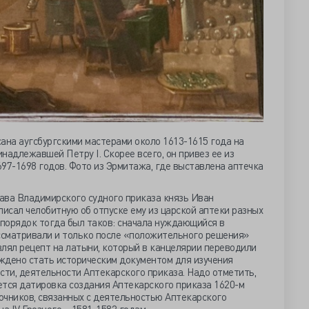
ана аугсбургскими мастерами около 1613-1615 года на
надлежавшей Петру I. Скорее всего, он привез ее из
97-1698 годов. Фото из Эрмитажа, где выставлена аптечка
ава Владимирского судного приказа князь Иван
исал челобитную об отпуске ему из царской аптеки разных
 порядок тогда был таков: сначала нуждающийся в
ассматривали и только после «положительного решения»
влял рецепт на латыни, который в канцелярии переводили
уждено стать историческим документом для изучения
ости, деятельности Аптекарского приказа. Надо отметить,
ается датировка создания Аптекарского приказа 1620-м
точников, связанных с деятельностью Аптекарского
а IV Грозного – 1581-1582 годам.