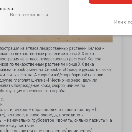
врача
Все возможности
Или с 
Иллюстрация из атласа лекарственных растений Кёлера –
иков по лекарственным растениям конца XIX века.
Иллюстрация из атласа лекарственных растений Кёлера –
иков по лекарственным растениям конца XIX века.
масла свороборинново. Свороб в «Словаре русского языка
ожи, сыпь, чесотка. А своробиной/своробориной назвали
ругие глаголят шипина»). Честно, не знаю: дали ли
ызвать повреждение кожи, свороб, или же по
обствующим излечению от свороба.
е.
и.
Кстати, «укроп» образовался от слова «копер» (с
е), которое, в свою очередь, восходило к
 – изначально грубоватое «вонять, сильно пахнуть», а
ение «душистый».
во (встречаются еще папылевое/попиелевое/