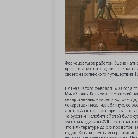
Фармацевты за работой. Сцена напис
крышке ящика походной аптечки, при
своего европейского путешествия 16
Пятнадцатого февраля 1630 года гл
Михайлович Катырев-Ростовский нап
лекарственных «масел и водок». Да,
лекарствах писал челобитную, ее р
доктор Аптекарского приказа соста
на русский. Челобитной этой было с
русской медицины XVII века, в частн
что в литературе до сих пор встреч
годом. Хотя корпус самых ранних ис
приказа, относятся ко временам Иван