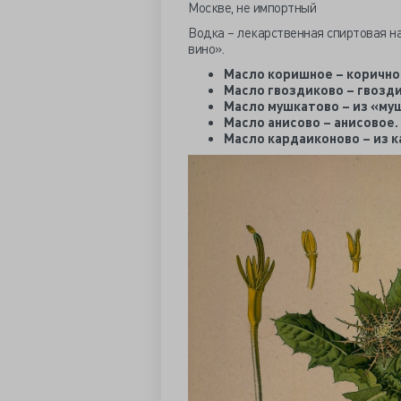
Москве, не импортный
Водка – лекарственная спиртовая на
вино».
Масло коришное – корично
Масло гвоздиково – гвозд
Масло мушкатово – из «му
Масло анисово – анисовое.
Масло кардаиконово – из к