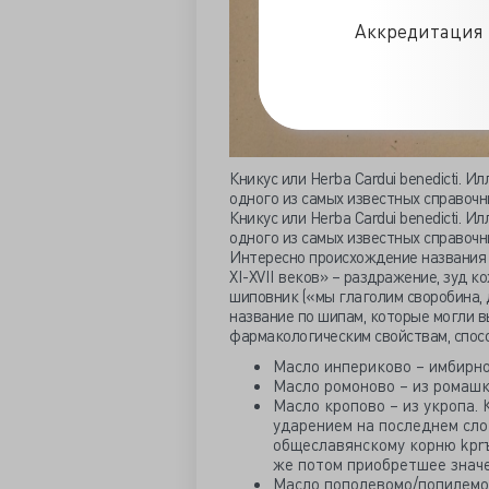
Аккредитация 
Кникус или Herba Cardui benedicti. 
одного из самых известных справочн
Кникус или Herba Cardui benedicti. 
одного из самых известных справочн
Интересно происхождение названия 
XI-XVII веков» – раздражение, зуд к
шиповник («мы глаголим своробина, д
название по шипам, которые могли в
фармакологическим свойствам, спос
Масло инпериково – имбирно
Масло ромоново – из ромашк
Масло кропово – из укропа. 
ударением на последнем слог
общеславянскому корню kprъ,
же потом приобретшее знач
Масло пополевомо/попилемо