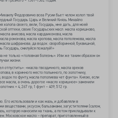
ихаилу Федоровичю всеа Русии бьет челом холоп твой
ердный Государь Царь и Великий Князь Михайло
 холопа своего, вели, Государь, мне дать, для моей
ской оптеки, своих Государьских масл: масла коришново,
 масла анисова, масла кардаиконова, масла
масла ромонова, масла кропова, масла пополемова, масла
масла шафранова; да водок: свороборинной, буквишной,
ь Государь, смилуйся пожалуй!»
ла не только «головная болезнь». Или же таким образом он
лучаи жизни.
ел отпустить»: «масла гвоздичного, масла орехов
опова, в коринного место полынного, по золотнику,
 водок по фунту, масла пополиева чет фунта». Князю, если
 все масла, а очень дорогое «масло коришное» заменили
отник = 4, 267 гр, 1 фунт – 409, 512 гр.
. Его использовали и как мазь, и добавляли в
ми веществами, уксусом, бальзамами, загустителями (салом,
азь, которую наносили на ткань, а потом прикладывали к
ем. Московское масло – препарат, приготовленный в