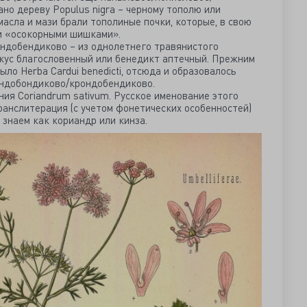
но дереву Populus nigra – черному тополю или
масла и мази брали тополиные почки, которые, в свою
ли «осокорными шишками».
ндобендиково – из однолетнего травянистого
кус благословенный или бенедикт аптечный. Прежним
ло Herba Cardui benedicti, отсюда и образовалось
ондобондиково/крондобендиково.
ния Coriandrum sativum. Русское именование этого
ранслитерация (с учетом фонетических особенностей)
о знаем как кориандр или кинза.