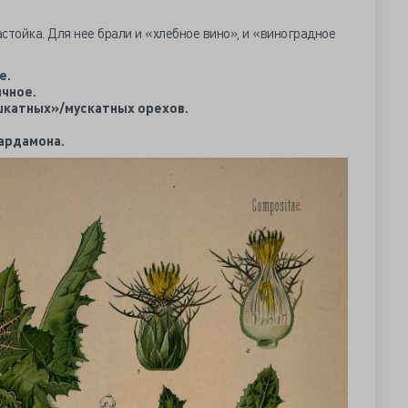
стойка. Для нее брали и «хлебное вино», и «виноградное
е.
ичное.
шкатных»/мускатных орехов.
ардамона.