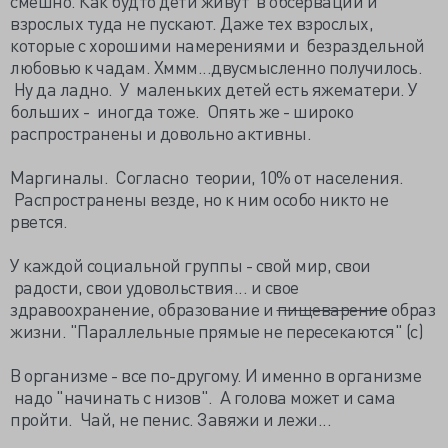
смешно. Как будто дети живут в обсервации и
взрослых туда не пускают. Даже тех взрослых,
которые с хорошими намерениями и безраздельной
любовью к чадам. Хммм...двусмысленно получилось.
Ну да ладно. У маленьких детей есть яжематери. У
больших - иногда тоже. Опять же - широко
распространены и довольно активны.
Маргиналы. Согласно теории, 10% от населения.
Распространены везде, но к ним особо никто не
рвется.
У каждой социальной группы - свой мир, свои
радости, свои удовольствия... и свое
здравоохранение, образование и
пищеварение
образ
жизни. "Параллельные прямые не пересекаются" (с)
В организме - все по-другому. И именно в организме
надо "начинать с низов". А голова может и сама
пройти. Чай, не пенис. Завяжи и лежи...