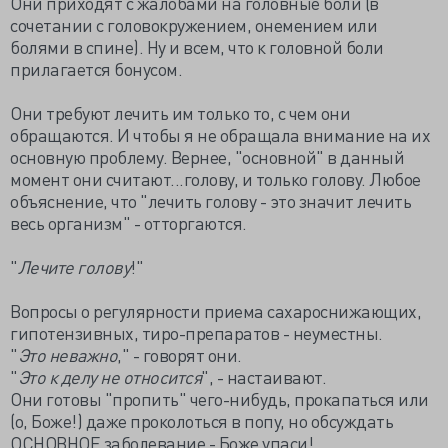
Они приходят с жалобами на головные боли (в
сочетании с головокружением, онемением или
болями в спине). Ну и всем, что к головной боли
прилагается бонусом.
Они требуют лечить им только то, с чем они
обращаются. И чтобы я не обращала внимание на их
основную проблему. Вернее, "основной" в данный
момент они считают...голову, и только голову. Любое
объяснение, что "лечить голову - это значит лечить
весь организм" - отторгаются.
"
Лечите голову
!"
Вопросы о регулярности приема сахароснижающих,
гипотензивных, тиро-препаратов - неуместны.
"
Это неважно
," - говорят они.
"
Это к делу не относится
", - настаивают.
Они готовы "пропить" чего-нибудь, прокапаться или
(о, Боже!) даже проколоться в попу, но обсуждать
ОСНОВНОЕ заболевание - Боже упаси!