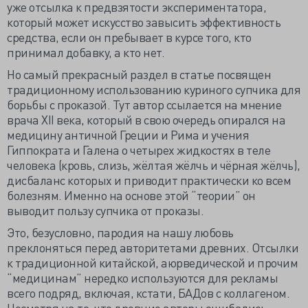
уже отсылка к предвзятости экспериментатора,
который может искусство завысить эффективность
средства, если он пребывает в курсе того, кто
принимал добавку, а кто нет.
Но самый прекрасный раздел в статье посвящен
традиционному использованию куриного супчика для
борьбы с проказой. Тут автор ссылается на мнение
врача XII века, который в свою очередь опирался на
медицину античной Греции и Рима и учения
Гиппократа и Галена о четырех жидкостях в теле
человека (кровь, слизь, жёлтая жёлчь и чёрная жёлчь),
дисбаланс которых и приводит практически ко всем
болезням. Именно на основе этой “теории” он
выводит пользу супчика от проказы.
Это, безусловно, пародия на нашу любовь
преклоняться перед авторитетами древних. Отсылки
к традиционной китайской, аюрведической и прочим
“медицинам” нередко используются для рекламы
всего подряд, включая, кстати, БАДов с коллагеном.
Несмотря на то, что древние авторы ошибались