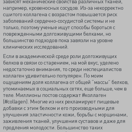
зависят механические свойства различных тканей,
например, кровеносных сосудов. Из-за некорректно
сшитого коллагена с возрастом повышается риск
заболеваний сердечно-сосудистой системы и не
только, поэтому ученые ищут способы бороться с
поврежденными долгоживущими белками, но
большинство подходов пока завязли на уровне
клинических исследований.
Если в академической среде роли долгоживущих
белков в связи со старением, на мой вкус, уделено
недостаточно внимания, то среди неспециалистов
коллаген удивительно популярен. По моим
ощущениям доля коллагена от общей “массы” белков,
упоминаемых в социальных сетях, еще больше, чем в
теле. Миллионы постов содержат #коллаген
(#collagen). Многие из них рекламируют пищевые
добавки с этим белком и его производными для
улучшения эластичности кожи, борьбы с морщинами,
заживления тканей, улучшения суставов и даже для
продления молодости. Большинство таких