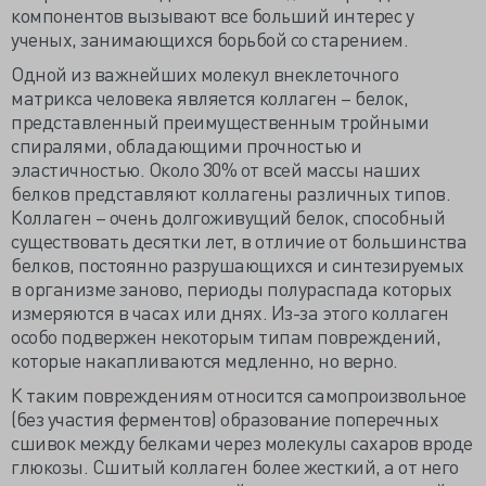
компонентов вызывают все больший интерес у
ученых, занимающихся борьбой со старением.
Одной из важнейших молекул внеклеточного
матрикса человека является коллаген – белок,
представленный преимущественным тройными
спиралями, обладающими прочностью и
эластичностью. Около 30% от всей массы наших
белков представляют коллагены различных типов.
Коллаген – очень долгоживущий белок, способный
существовать десятки лет, в отличие от большинства
белков, постоянно разрушающихся и синтезируемых
в организме заново, периоды полураспада которых
измеряются в часах или днях. Из-за этого коллаген
особо подвержен некоторым типам повреждений,
которые накапливаются медленно, но верно.
К таким повреждениям относится самопроизвольное
(без участия ферментов) образование поперечных
сшивок между белками через молекулы сахаров вроде
глюкозы. Сшитый коллаген более жесткий, а от него