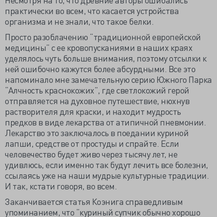
практически во всем, что касается устройства
организма и не знали, что такое белки.
Просто разоблачению “традиционной европейской
медицины” с ее кровопусканиями в наших краях
уделялось чуть больше внимания, поэтому отсылки к
ней ошибочно кажутся более абсурдными. Все это
напоминало мне замечательную серию Южного Парка
“Алчность краснокожих”, где светлокожий герой
отправляется на духовное путешествие, нюхнув
растворителя для краски, и находит мудрость
предков в виде лекарства от атипичной пневмонии.
Лекарство это заключалось в поедании куриной
лапши, средстве от простуды и спрайте. Если
человечество будет живо через тысячу лет, не
удивлюсь, если именно так будут лечить все болезни,
ссылаясь уже на наши мудрые культурные традиции.
И так, кстати говоря, во всем.
Заканчивается статья Коэнига справедливым
упоминанием, что “куриный супчик обычно хорошо