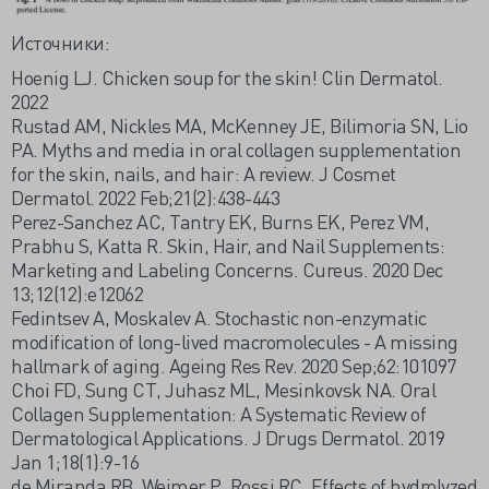
Источники:
Hoenig LJ. Chicken soup for the skin! Clin Dermatol.
2022
Rustad AM, Nickles MA, McKenney JE, Bilimoria SN, Lio
PA. Myths and media in oral collagen supplementation
for the skin, nails, and hair: A review. J Cosmet
Dermatol. 2022 Feb;21(2):438-443
Perez-Sanchez AC, Tantry EK, Burns EK, Perez VM,
Prabhu S, Katta R. Skin, Hair, and Nail Supplements:
Marketing and Labeling Concerns. Cureus. 2020 Dec
13;12(12):e12062
Fedintsev A, Moskalev A. Stochastic non-enzymatic
modification of long-lived macromolecules - A missing
hallmark of aging. Ageing Res Rev. 2020 Sep;62:101097
Choi FD, Sung CT, Juhasz ML, Mesinkovsk NA. Oral
Collagen Supplementation: A Systematic Review of
Dermatological Applications. J Drugs Dermatol. 2019
Jan 1;18(1):9-16
de Miranda RB, Weimer P, Rossi RC. Effects of hydrolyzed