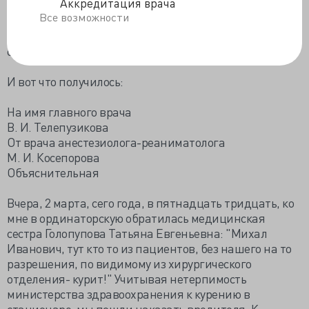
Аккредитация врача
Все возможности
- Не кручиньтесь! Танька,- обратился он к
анестезистке,- тащи бумагу, будем письмо писать
суппостату!
И вот что получилось:
На имя главного врача
В. И. Телепузикова
От врача анестезиолога-реаниматолога
М. И. Косепорова
Объяснительная
Вчера, 2 марта, сего года, в пятнадцать тридцать, ко
мне в ординаторскую обратилась медицинская
сестра Голопупова Татьяна Евгеньевна: "Михал
Иванович, тут кто то из пациентов, без нашего на то
разрешения, по видимому из хирургического
отделения- курит!" Учитывая нетерпимость
министерства здравоохранения к курению в
стационаре, мы пошли наказать вредителя. К