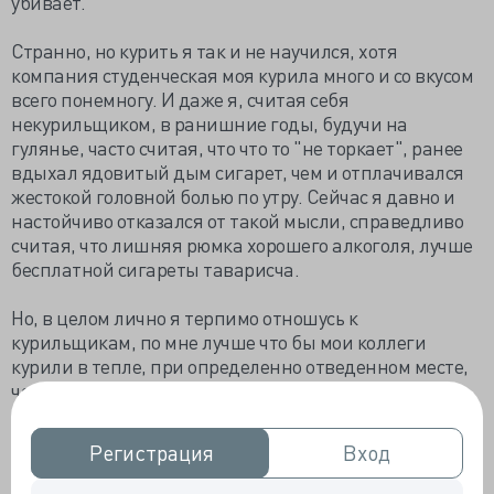
убивает.
Странно, но курить я так и не научился, хотя
компания студенческая моя курила много и со вкусом
всего понемногу. И даже я, считая себя
некурильщиком, в ранишние годы, будучи на
гулянье, часто считая, что что то "не торкает", ранее
вдыхал ядовитый дым сигарет, чем и отплачивался
жестокой головной болью по утру. Сейчас я давно и
настойчиво отказался от такой мысли, справедливо
считая, что лишняя рюмка хорошего алкоголя, лучше
бесплатной сигареты таварисча.
Но, в целом лично я терпимо отношусь к
курильщикам, по мне лучше что бы мои коллеги
курили в тепле, при определенно отведенном месте,
чем таясь на улице и рискуя подцепить вирусную
инфекцию после переохлаждения.
Регистрация
Регистрация
Вход
Вход
Однако не все так думали...