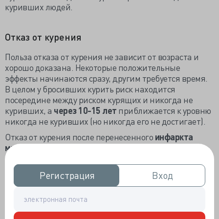
куривших людей.
Отказ от курения
Польза отказа от курения не зависит от возраста и
хорошо доказана. Некоторые положительные
эффекты начинаются сразу, другим требуется время.
В целом у бросивших курить риск находится
посередине между риском курящих и никогда не
куривших, а
через 10-15 лет
приближается к уровню
никогда не куривших (но никогда его не достигает).
Отказ от курения после перенесенного
инфаркта
миокарда
оказался самой эффективной
профилактической мерой снижения риска.
Статистически значимые различия появляются уже
Регистрация
Регистрация
Вход
Вход
через 6 месяцев после отказа от курения.
Нужно избегать пассивного курения.
Вероятность отказа от курения
увеличивается: