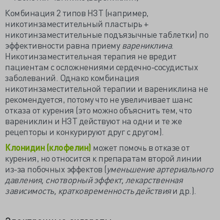
Комбинация 2 типов НЗТ (например,
никотинзаместительный пластырь +
никотинзаместительные подъязычные таблетки) по
эффективности равна приему
варениклина
.
Никотинзаместительная терапия не вредит
пациентам с осложнениями сердечно-сосудистых
заболеваний. Однако комбинация
никотинзаместительной терапии и варениклина не
рекомендуется, потому что не увеличивает шанс
отказа от курения (это можно объяснить тем, что
варениклин и НЗТ действуют на одни и те же
рецепторы и конкурируют друг с другом).
Клонидин (клофелин)
может помочь в отказе от
курения, но относится к препаратам второй линии
из-за побочных эффектов (
уменьшение артериального
давления, снотворный эффект, лекарственная
зависимость, кратковременность действия
и др.).