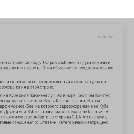
11/10/2014
л на Острове Свободы. Остров свободен от духа наживы и
а западу и интернета. Этим объясняется продолжительное
льше интересовал не легкомысленный отдых на курортах
авоохранения в этой стране.
я на Кубе была признана лучшей в мире. Было бы понятно,
рным правительством Рауля Кастро. Так нет. В этом
арфи Асамоа-Баа, на которого здравоохранение на Кубе
 Друзья мои, Куба - страна, мягко говоря, не богатая. В
т экономическое эмбарго со стороны США. А это значит,
рговые отношения со штатами, категорически запрещено