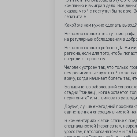
компанию и выиграл дело. Все деньг
сказав, что Че поступил бы так же. 
гепатита В.
Какой же нам нужно сделать вывод?
Не важно сколько тесл у томографа,
на регулярные обследования в добр
Не важно сколько роботов Да Винчи
региона, если для того, чтобы попас
очереди к терапевту
Человек устроен так, что только гро
нем религиозные чувства. Что же кас
врачу, когда начинает болеть так, ч
Большинство заболеваний сопровож
стадии "пзидец", когда остается тол
перитонита" или ... виновато разводи
Друзья, лучше ежегодный профилакт
единственная операция в чистой, на
В комментариях к этой статье я пр
специальностей (терапевтам, неврол
урологам, патологоанатомам и т.д.) 
ежегодного "сделал-забыл", чтобы 