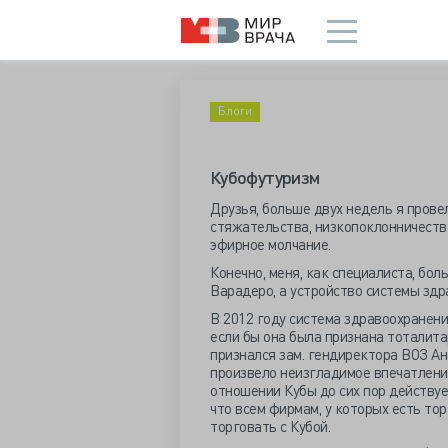
Блоги
Кубофутуризм
Друзья, больше двух недель я прове
стяжательства, низкопоклонничеств
эфирное молчание.
Конечно, меня, как специалиста, бо
Варадеро, а устройство системы здр
В 2012 году система здравоохранени
если бы она была признана тоталита
признался зам. гендиректора ВОЗ Ан
произвело неизгладимое впечатление.
отношении Кубы до сих пор действуе
что всем фирмам, у которых есть то
торговать с Кубой.