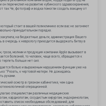
и он перечислил на развитие кубинского здравоохранения,
Вот так Че, фотограф и водка помогли создать вакцину от
 который стоит в вашей поликлинике если вас не загоняют
овольно-принудительном порядке.
 закупила, на бюджетные деньги, администрация Вашего
ть в очередь к неврологу приходится выдержать битву в
м, гроза, молнии и продукция компании Apple вызывают в
ается болезней, то человек, чаще всего, обращается к
то терпеть больше нет сил.
дается болью и выраженым нарушением функции уже на
ько "Резать, к чертовой матери. Не дожидаясь
ть руками.
ический осмотр в грязном кабинетике, чем одна
нотехнологичной операционной.
едлагаю специалистам различных медицинских
огам, кардиологам, сосудистым хирургам, эндокринологам,
составить список необходимых обследований, для
любой человек мог контролировать состояние собственного