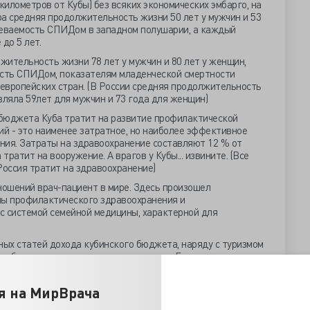
7 километров от Кубы) без всяких экономических эмбарго, на
а средняя продолжительность жизни 50 лет у мужчин и 53
леваемость СПИДом в западном полушарии, а каждый
до 5 лет.
ительность жизни 78 лет у мужчин и 80 лет у женщин,
ость СПИДом, показателям младенческой смертности
европейских стран. (В России средняя продолжительность
вляла 59лет для мужчин и 73 года для женщин)
а бюджета Куба тратит на развитие профилактической
й - это наименее затратное, но наиболее эффективное
ния. Затраты на здравоохранение составляют 12 % от
ратит на вооружение. А врагов у Кубы... извините. (Все
оссия тратит на здравоохранение)
ношений врач-пациент в мире. Здесь произошел
мы профилактического здравоохранения и
с системой семейной медицины, характерной для
ных статей дохода кубинского бюджета, наряду с туризмом
ак богатые россияне рвутся лечиться в Германию и
жители Латинской Америки, а, в последнее время, и многие
я на МирВрача
сальным образом знаменитая фотография Че Гевары,