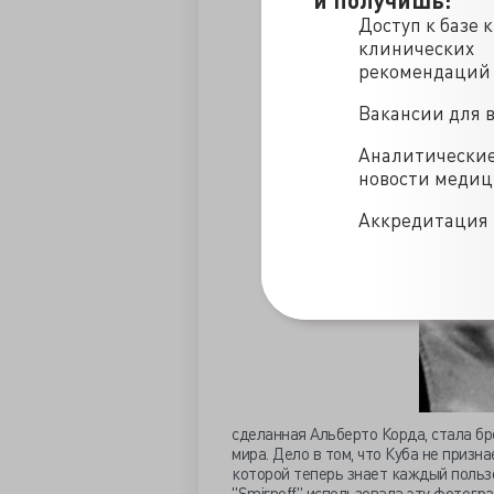
Доступ к базе 
клинических
рекомендаций
Вакансии для 
Аналитически
новости меди
Аккредитация 
сделанная Альберто Корда, стала б
мира. Дело в том, что Куба не призн
которой теперь знает каждый польз
"Smirnoff" использовала эту фотогр