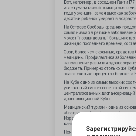
Вот, например , в соседнем Гаити (7
игле гуманитарной помощи всего мир
года у женщин, самая высокая забо
десятый ребенок умирает в возрасте 
На Острове Свободы средняя продолж
самая низкая в регионе заболеваем
может "позавидовать" большинство 
жизни,до последнего времени, соста
Свои, более чем скромные, средств
медицины. Профилактика заболевани
направление развития здравоохране
бюджета. Примерно столько же Куба т
знают сколько процентов бюджета Р
На Кубе одно из самых высоких соот
уникальный синтез советской систе
централизованных диспансеризаций 
дореволюционной Кубы.
Медицинский туризм - одна из основ
обычным и добычей никеля. Так же к
Израиль, так же рвутся на кубу все 
канадцы.
Зарегистрируйс
Немного отступлю от темы. Парадок
и получишь: