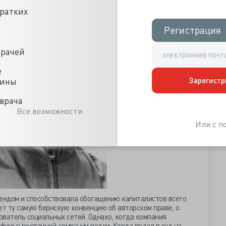
кратких
Регистрация
Регистрация
врачей
е
Зарегистр
цины
врача
Все возможности
Или с 
рендом и способствовала обогащению капиталистов всего
ает ту самую бернскую конвенцию об авторском праве, о
ователь социальных сетей. Однако, когда компания
афию в рекламной компании водки, Корда подал в суд на