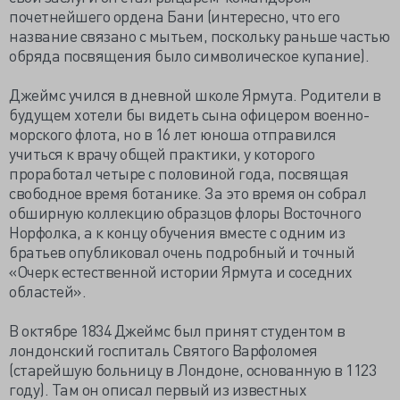
почетнейшего ордена Бани (интересно, что его
название связано с мытьем, поскольку раньше частью
обряда посвящения было символическое купание).
Джеймс учился в дневной школе Ярмута. Родители в
будущем хотели бы видеть сына офицером военно-
морского флота, но в 16 лет юноша отправился
учиться к врачу общей практики, у которого
проработал четыре с половиной года, посвящая
свободное время ботанике. За это время он собрал
обширную коллекцию образцов флоры Восточного
Норфолка, а к концу обучения вместе с одним из
братьев опубликовал очень подробный и точный
«Очерк естественной истории Ярмута и соседних
областей».
В октябре 1834 Джеймс был принят студентом в
лондонский госпиталь Святого Варфоломея
(старейшую больницу в Лондоне, основанную в 1123
году). Там он описал первый из известных