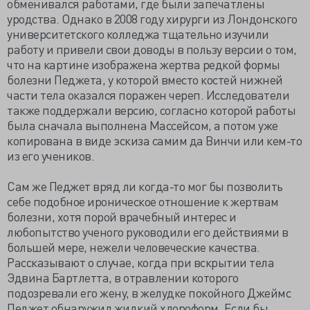
обменивался работами, где были запечатлены
уродства. Однако в 2008 году хирурги из Лондонского
университетского колледжа тщательно изучили
работу и привели свои доводы в пользу версии о том,
что на картине изображена жертва редкой формы
болезни Педжета, у которой вместо костей нижней
части тела оказался поражен череп. Исследователи
также поддержали версию, согласно которой работы
была сначала выполнена Массейсом, а потом уже
копирована в виде эскиза самим да Винчи или кем-то
из его учеников.
Сам же Педжет вряд ли когда-то мог бы позволить
себе подобное ироническое отношение к жертвам
болезни, хотя порой врачебный интерес и
любопытство ученого руководили его действиями в
большей мере, нежели человеческие качества.
Рассказывают о случае, когда при вскрытии тела
Эдвина Бартлетта, в отравлении которого
подозревали его жену, в желудке покойного Джеймс
Педжет обнаружил жидкий хлороформ. Если бы