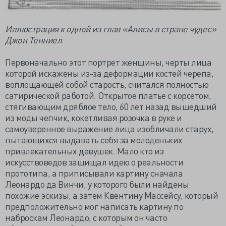
Иллюстрация к одной из глав «Алисы в стране чудес»
Джон Тенниел
Первоначально этот портрет женщины, черты лица
которой искажены из-за деформации костей черепа,
воплощающей собой старость, считался полностью
сатирической работой. Открытое платье с корсетом,
стягивающим дряблое тело, 60 лет назад вышедший
из моды чепчик, кокетливая розочка в руке и
самоуверенное выражение лица изобличали старух,
пытающихся выдавать себя за молоденьких
привлекательных девушек. Мало кто из
искусствоведов защищал идею о реальности
прототипа, а приписывали картину сначала
Леонардо да Винчи, у которого были найдены
похожие эскизы, а затем Квентину Массейсу, который
предположительно мог написать картину по
наброскам Леонардо, с которым он часто