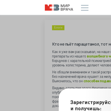
Блоги
Кто не пьёт парацетамол, тот н
Как я уже вам рассказывал, на наше
препараты из нашего
волшебного ч
борцунов с карательной психиатрией
уровень холестерина, делают человек
Не обошли вниманием и такой распро
без назначений врача кушает за мил
Выяснилось, что он
способен подав
Видимо, открытие этого феномена н
опубликованы результаты
ещё одно
психических реакций примерно того 
Зарегистрируйс
фрагмент, другой ракурс — ну вы в к
доказало, что предыдущая научная г
и получишь: