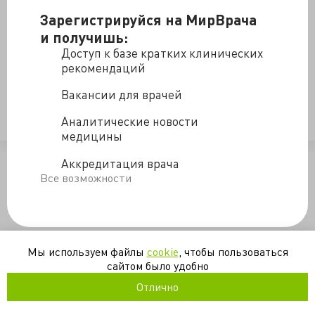
Зарегистрируйся на МирВрача
и получишь:
Ведущий: Башанкаев Б.Н. Участники: Хасина А.В.,
Доступ к базе кратких клинических
Мазуренко Д.А., Проценко Д.Н. и Токарев А.С.cture"
рекомендаций
Первый медицинский канал
Вакансии для врачей
видео
здравоохранение
образование
Аналитические новости
медицины
/blogs/kruglyy_stol_na_temu_patsientoorientirovannost-19-02-201
Аккредитация врача
Все возможности
Мы используем файлы
cookie
, чтобы пользоваться
сайтом было удобно
Отлично