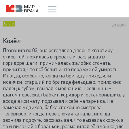
Блоги
8/14/2017
Козёл
Позвонив по 03, она оставляла дверь в квартиру
открытой, ложилась в кровать и, заслышав в
коридоре шаги, принималась жалобно стонать,
причитая, что всё болит и что пора уже ей умирать.
Иногда, особенно, когда на бригаду приходили
новички, старший по бригаде фельдшер, приложив
палец к губам, взывая к молчанию, неслышным
шагом пересекал бабкин коридор и, остановившись у
входа в комнату, подзывал к себе напарника. Не
замечая медиков, бабка спокойно смотрела
телевизор, иногда переключая каналы, иногда
звонила подруге, рассказывая, что вызвала скорую, а
то и пила чай с баранкой, размачивая её в чашке для