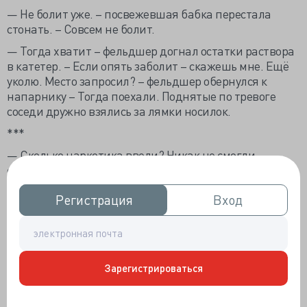
— Не болит уже. – посвежевшая бабка перестала
стонать. – Совсем не болит.
— Тогда хватит – фельдшер догнал остатки раствора
в катетер. – Если опять заболит – скажешь мне. Ещё
уколю. Место запросил? – фельдшер обернулся к
напарнику – Тогда поехали. Поднятые по тревоге
соседи дружно взялись за лямки носилок.
***
— Сколько наркотика ввели? Никак не смогли
обойтись? Тётеньке 80 лет всё-таки. – врач
кардиореанимации принимал больную.
Регистрация
Регистрация
Вход
Вход
— Один кубик внутривенно. Уж очень болела.
— Ну, раз очень болела, тогда ладно. Тогда надо.
Главное не переборщить. – врач расписался в карте и
распрощался с бригадой.
Зарегистрироваться
***
— Так, так, так… — заведующий внимательно читал