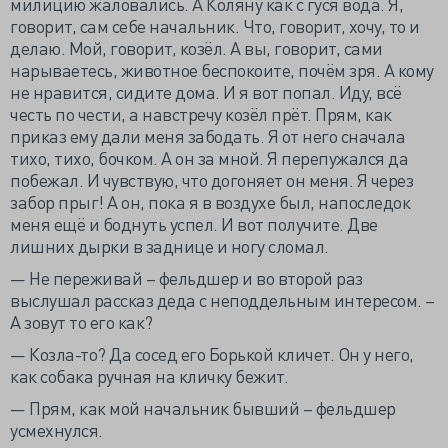
милицию жаловались. А Коляну как с гуся вода. Я,
говорит, сам себе начальник. Что, говорит, хочу, то и
делаю. Мой, говорит, козёл. А вы, говорит, сами
нарываетесь, животное беспокоите, почём зря. А кому
не нравится, сидите дома. И я вот попал. Иду, всё
честь по чести, а навстречу козёл прёт. Прям, как
приказ ему дали меня забодать. Я от него сначала
тихо, тихо, бочком. А он за мной. Я перепужался да
побежал. И чувствую, что догоняет он меня. Я через
забор прыг! А он, пока я в воздухе был, напоследок
меня ещё и боднуть успел. И вот получите. Две
лишних дырки в заднице и ногу сломал.
— Не переживай – фельдшер и во второй раз
выслушал рассказ деда с неподдельным интересом. –
А зовут то его как?
— Козла-то? Да сосед его Борькой кличет. Он у него,
как собака ручная на кличку бежит.
— Прям, как мой начальник бывший – фельдшер
усмехнулся.