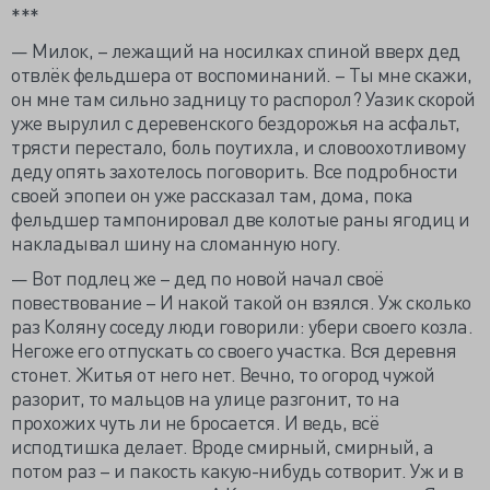
***
— Милок, – лежащий на носилках спиной вверх дед
отвлёк фельдшера от воспоминаний. – Ты мне скажи,
он мне там сильно задницу то распорол? Уазик скорой
уже вырулил с деревенского бездорожья на асфальт,
трясти перестало, боль поутихла, и словоохотливому
деду опять захотелось поговорить. Все подробности
своей эпопеи он уже рассказал там, дома, пока
фельдшер тампонировал две колотые раны ягодиц и
накладывал шину на сломанную ногу.
— Вот подлец же – дед по новой начал своё
повествование – И накой такой он взялся. Уж сколько
раз Коляну соседу люди говорили: убери своего козла.
Негоже его отпускать со своего участка. Вся деревня
стонет. Житья от него нет. Вечно, то огород чужой
разорит, то мальцов на улице разгонит, то на
прохожих чуть ли не бросается. И ведь, всё
исподтишка делает. Вроде смирный, смирный, а
потом раз – и пакость какую-нибудь сотворит. Уж и в