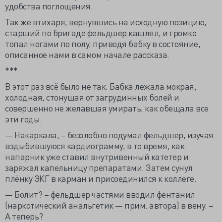
удобства поглощения.
Так же втихаря, вернувшись на исходную позицию,
старший по бригаде фельдшер кашлял, и громко
топал ногами по полу, приводя бабку в состояние,
описанное нами в самом начале рассказа.
***
В этот раз всё было не так. Бабка лежала мокрая,
холодная, стонущая от загрудинных болей и
совершенно не желавшая умирать, как обещала все
эти годы.
— Накаркала, – беззлобно подумал фельдшер, изучая
вздыбившуюся кардиограмму, в то время, как
напарник уже ставил внутривенный катетер и
заряжал капельницу препаратами. Затем сунул
плёнку ЭКГ в карман и присоединился к коллеге.
— Болит? – фельдшер частями вводил фентанил
(наркотический анальгетик — прим. автора) в вену. –
А теперь?