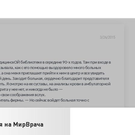
3/26/2015
дицинскОЙ библиотеке в середине 90-х годов. Там при входе в
азывала, как с его помощью выздоровело много больных
а она меня приглашает прийти к ним в центр и все увидеть
 день. Заходит больная, сердечно благодарит представителя
еть. Я смотрю на ее суставы, на анализы крови в амбулаторной
рита у нее нет, и никогда не было —
ю свои соображения вслух.
витель фирмы. — Но сей
час войдет больная точно с
и у кого из них ревматоидного артрита не было. Я высказал все,
я на МирВрача
 активной добавки я прочитал много хорошего, особенно в
олнительной терапии при остеомиелите. И вот ко мне попадает в
ень долго протекающего ревматоидного артрита. У больного из-