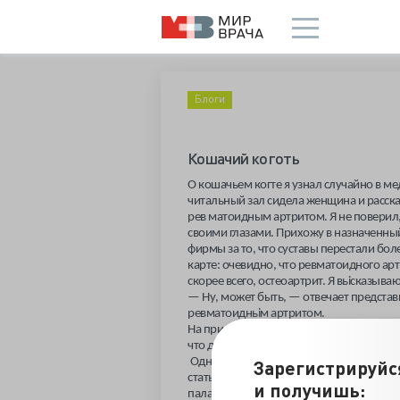
Блоги
Кошачий коготь
О кошачьем когте я узнал случайно в ме
читальный зал сидела женщина и расск
рев матоидным артритом. Я не поверил, 
своими глазами. Прихожу в назначенный
фирмы за то, что суставы перестали бол
карте: очевидно, что ревматоидного арт
скорее всего, остеоартрит. Я вьісказыва
—
Ну, может быть, — отвечает предста
ревматоидньім артритом.
На прием пришло четверо пациентов, и н
что думаю про эту фирму.
Зарегистрируйс
Однако про свойства этой биологически
статьях, где ее хвалили в качестве доп
и получишь:
палату пациент с четвертой стадией оч