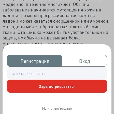
медленно, в течение многих лет. Обычно
заболевание начинается с утолщения кожи на
ладони. По мере прогрессирования кожа на
ладони может казаться сморщенной или ямочной.
На ладони может образоваться плотный комок
ткани. Эта шишка может быть чувствительной на
ощупь, но обычно не вызывает боли.
На более поздних стадиях контрактуры
Дюпюитрена под кожей ладони образуются
тканевые шнуры, которые могут распространяться
до пальцев. По мере натяжения этих шнуров
Регистрация
Регистрация
Вход
Вход
пальцы могут подтягиваться к ладони, иногда
очень сильно.
Чаще всего страдают два пальца, расположенные
дальше всего от большого, хотя средний палец
Зарегистрироваться
также может быть вовлечен в процесс. Лишь в
редких случаях поражаются большой и
указательный пальцы. Контрактура Дюпюитрена
может возникнуть на обеих руках, хотя одна рука
Или с помощью
обычно поражается сильнее.