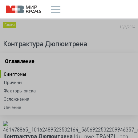
Блоги
10/4/2024
Контрактура Дюпюитрена
Оглавление
Симптомы
Причины
Факторы риска
Осложнения
Лечение
Контрактура Дюпюитрена
(du-pwe-TRANZ) - это