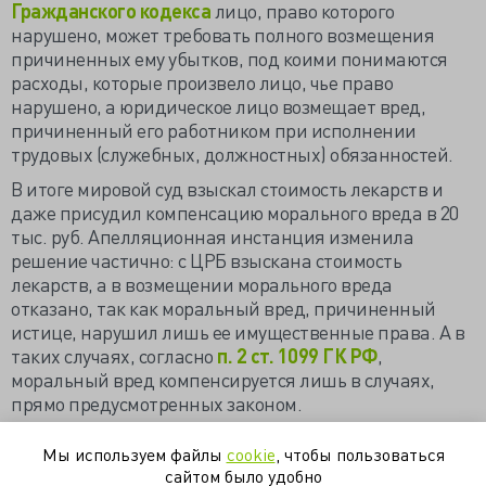
Гражданского кодекса
лицо, право которого
нарушено, может требовать полного возмещения
причиненных ему убытков, под коими понимаются
расходы, которые произвело лицо, чье право
нарушено, а юридическое лицо возмещает вред,
причиненный его работником при исполнении
трудовых (служебных, должностных) обязанностей.
В итоге мировой суд взыскал стоимость лекарств и
даже присудил компенсацию морального вреда в 20
тыс. руб. Апелляционная инстанция изменила
решение частично: с ЦРБ взыскана стоимость
лекарств, а в возмещении морального вреда
отказано, так как моральный вред, причиненный
истице, нарушил лишь ее имущественные права. А в
таких случаях, согласно
п. 2 ст. 1099 ГК РФ
,
моральный вред компенсируется лишь в случаях,
прямо предусмотренных законом.
https://valkiriarf.livejournal.com/1688831.html
Мы используем файлы
cookie
, чтобы пользоваться
сайтом было удобно