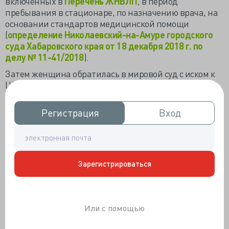
включенных в
Перечень ЖНВЛП
, в период
пребывания в стационаре, по назначению врача, на
основании стандартов медицинской помощи
(
определение Николаевский-на-Амуре городского
суда Хабаровского края от 18 декабря 2018 г. по
делу № 11-41/2018
).
Затем женщина обратилась в мировой суд с иском к
ЦРБ о взыскании убытков и возмещении морального
вреда (сумма иска, даже с учетом морального вреда,
была немногим более 30 тыс. руб.).
Регистрация
Регистрация
Вход
Вход
ЦРБ возражала против иска: врач предупредил
пациента, что – хотя в больнице и имеются
недорогие аналоги, – но в аптеке можно купить
лекарство с более выраженным лечебным эффектом,
Зарегистрироваться
пациенты зачастую сами просят назначить им
эффективное средство, даже если за него придется
платить самим. Кроме того, ЦРБ лечила конкретного
пациента, а с требованием об убытках обратился не
Или с помощью
он, а его дочь, с которой больница не состоит в
отношениях, то есть третье лицо. Наконец, чеки на