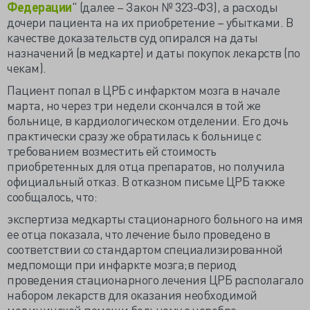
Федерации
" (далее – Закон № 323-ФЗ), а расходы
дочери пациента на их приобретение – убытками. В
качестве доказательств суд опирался на даты
назначений (в медкарте) и даты покупок лекарств (по
чекам).
Пациент попал в ЦРБ с инфарктом мозга в начале
марта, но через три недели скончался в той же
больнице, в кардиологическом отделении. Его дочь
практически сразу же обратилась к больнице с
требованием возместить ей стоимость
приобретенных для отца препаратов, но получила
официальный отказ. В отказном письме ЦРБ также
сообщалось, что:
экспертиза медкарты стационарного больного на имя
ее отца показала, что лечение было проведено в
соответствии со стандартом специализированной
медпомощи при инфаркте мозга;в период
проведения стационарного лечения ЦРБ располагало
набором лекарств для оказания необходимой
медицинской помощи больному с церебро-