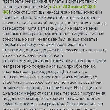
препарата без взимания платы в соответствии с
законодательством РФ (
ч. 4 ст. 70 Закона № 323-
ФЗ
);пока отец истицы находился на стационарном
лечении в ЦРБ, там имелся набор препаратов для
оказания необходимой медпомощи в соответствии со
стандартом. Хотя в аптеке ЦРБ и не было именно
спорных препаратов, купленных истицей за личные
средства, но врач не вправе был инициировать и
одобрить их покупку, так как располагал их
аналогами, а также должен был рассказать пациенту
о том, что можно пролечиться и
аналогами;следовательно, лечащий врач фактически
неправомерно понудил истицу к приобретению
спорных препаратов;доводы ЦРБ о том, что
правоотношения в сфере оказания медпомощи у
ответчика непосредственно с истицей не возникли,
не может быть принят во внимание. Ибо пациент с
диагнозом инфаркт мозга весь период с поступления
по день своей смерти находился на стационарном
лечении с постельным режимом. Следовательно, он
не мог самостоятельно, без посторонней помощи,