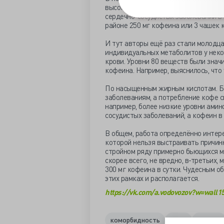
высоким уровнем потребления кофе,
сердечно-сосудистых заболеваний в
районе 250 мг кофеина или 3 чашек 
И тут авторы ещё раз стали молодца
индивидуальных метаболитов у некот
крови. Уровни 80 веществ были знач
кофеина. Например, выяснилось, что
По насыщенным жирным кислотам. Бо
заболеваниям, а потребление кофе с
например, более низкие уровни амин
сосудистых заболеваний, а кофеин в
В общем, работа определённо интере
которой нельзя выстраивать причин
стройном ряду примерно бьющихся ме
скорее всего, не вредно, в-третьих,
300 мг кофеина в сутки. Чудесным 
этих рамках и располагается.
https://vk.com/a.vodovozov?w=wall
коморбидность
кофе
кофеин