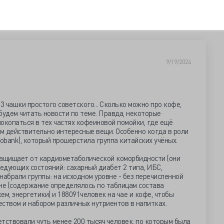
9/19/2024
3 чашки простого советского... Сколько можно про кофе,
будем читать новости по теме. Правда, некоторые
окопаться в тех частях кофеиновой помойки, где ещё
ам действительно интересные вещи. Особенно когда в роли
iobank), который прошерстила группа китайских учёных.
защищает от кардиометаболической коморбидности (они
ледующих состояний: сахарный диабет 2 типа, ИБС,
 набрали группы: на исходном уровне - без перечисленной
не (содержание определялось по таблицам состава
жем, энергетики) и 188091человек на чае и кофе, чтобы
ством и набором различных нутриентов в напитках.
тствовали чуть менее 200 тысяч человек, по которым была