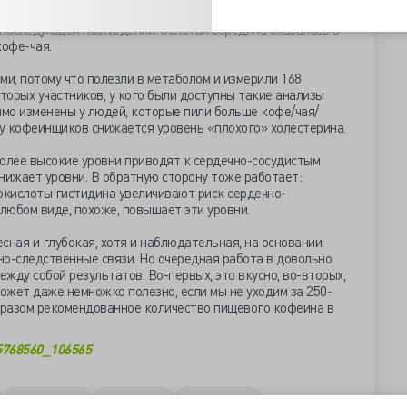
 чая или просто кофеина всё равно имели 40%-е снижение
 последующем наблюдении. Золотая середина оказалась в
кофе-чая.
ми, потому что полезли в метаболом и измерили 168
орых участников, у кого были доступны такие анализы
имо изменены у людей, которые пили больше кофе/чая/
 у кофеинщиков снижается уровень «плохого» холестерина.
лее высокие уровни приводят к сердечно-сосудистым
нижает уровни. В обратную сторону тоже работает:
окислоты гистидина увеличивают риск сердечно-
 любом виде, похоже, повышает эти уровни.
сная и глубокая, хотя и наблюдательная, на основании
но-следственные связи. Но очередная работа в довольно
жду собой результатов. Во-первых, это вкусно, во-вторых,
 может даже немножко полезно, если мы не уходим за 250-
образом рекомендованное количество пищевого кофеина в
15768560_106565
метаболизм
метаболом
наблюдение