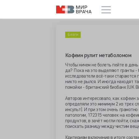
Блоги
Кофеин рулит метаболомом
Чтобы ничем не болеть пейте в день 
да? Пока на это выделяют гранты - 
исследователи всё-таки стараются п
никто не рылся. И иногда находят т
помойки - британский биобанк (UK B
Авторов интересовало, как кофеин 
определяли это минимум 2 из трех с
инсульт). И при этом очень грамотно
патологии, 172315 человек на кофеи
продуктов, в зачёт могли пойти, ска
поискать разницу между чистим веще
Критериям включения в итоге соотве