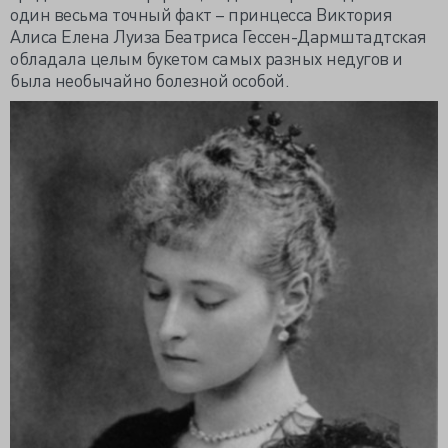
один весьма точный факт – принцесса Виктория
Алиса Елена Луиза Беатриса Гессен-Дармштадтская
обладала целым букетом самых разных недугов и
была необычайно болезной особой.