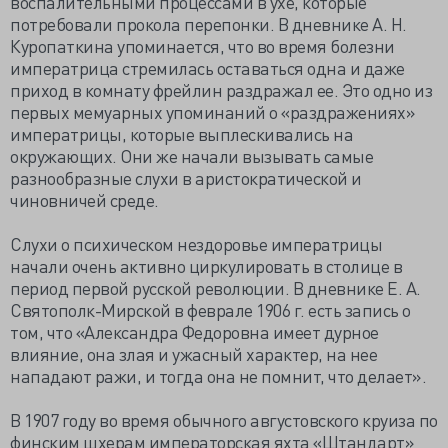
воспалительными процессами в ухе, которые
потребовали прокола перепонки. В дневнике А. Н.
Куропаткина упоминается, что во время болезни
императрица стремилась оставаться одна и даже
приход в комнату фрейлин раздражал ее. Это одно из
первых мемуарных упоминаний о «раздражениях»
императрицы, которые выплескивались на
окружающих. Они же начали вызывать самые
разнообразные слухи в аристократической и
чиновничей среде.
Слухи о психическом нездоровье императрицы
начали очень активно циркулировать в столице в
период первой русской революции. В дневнике Е. А.
Святополк-Мирской в феврале 1906 г. есть запись о
том, что «Александра Федоровна имеет дурное
влияние, она злая и ужасный характер, на нее
нападают ражи, и тогда она не помнит, что делает».
В 1907 году во время обычного августовского круиза по
финским шхерам императорская яхта «Штандарт»