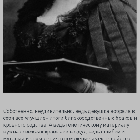
Собственно, неудивительно, ведь девушка вобрала в
себя все «лучшие» итоги близкородственных браков и
кровного родства. А ведь генетическому материалу
нужна «свежая» кровь аки воздух, ведь ошибки и
мутации из поколения в поколение имеют свойство