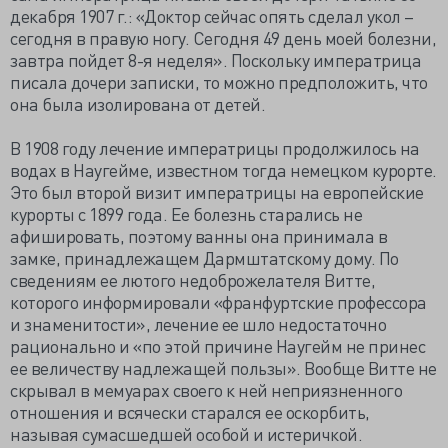
декабря 1907 г.: «Доктор сейчас опять сделал укол –
сегодня в правую ногу. Сегодня 49 день моей болезни,
завтра пойдет 8-я неделя». Поскольку императрица
писала дочери записки, то можно предположить, что
она была изолирована от детей.
В 1908 году лечение императрицы продолжилось на
водах в Наугейме, известном тогда немецком курорте.
Это был второй визит императрицы на европейские
курорты с 1899 года. Ее болезнь старались не
афишировать, поэтому ванны она принимала в
замке, принадлежащем Дармштатскому дому. По
сведениям ее лютого недоброжелателя Витте,
которого информировали «франфуртские профессора
и знаменитости», лечение ее шло недостаточно
рационально и «по этой причине Наугейм не принес
ее величеству надлежащей пользы». Вообще Витте не
скрывал в мемуарах своего к ней неприязненного
отношения и всячески старался ее оскорбить,
называя сумасшедшей особой и истеричкой.