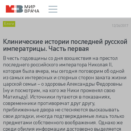
Блоги
12/26/2017
Клинические истории последней русской
императрицы. Часть первая
В честь годовщины со дня взошествия на престол
последнего российского императора Николая II,
которая была вчера, мы сегодня поговорим об одной
из самых интересных и спорных сторон заката жизни
царской семьи – о здоровье Александры Федоровны
(ну и посмотрим, на кого же Ники променял свою
Матильду). Источники путаются в показаниях,
современники противоречат друг другу,
приближенные двора не стесняются высказывать
свои догадки, иногда подтверждаемые лишь только
предметами собственного воображения. Однако же
среди обилия информации достоверно выделяется