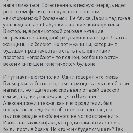
накапливаться. Естественно, в первую очередь идет
речь о гемофилии, которую даже назвали
«викторианской болезнью». Ее Алиса Дармштадтская
унаследовала от бабушки – английской королевы
Виктории, в роду которой роковая мутация
встречалась с завидной регулярностью. Одно благо –
женщины не болеют. Но вот мужчины, которым в
будущем предначертано стать наследниками
престола, «огребают» по полной, особенно в этом
веками кипящем генетическом бульоне.
И тут начинаются толки. Одни говорят, что князь
Бисмарк и, собственно, сама принцесса знали об этой
напасти, но тщательно скрывали от всей царской
семьи, другие утверждают, что Николай
Александрович также, как и его родители, был
прекрасно осведомлен об этом, что, однако, его
пылкое сердце влюбленного не могло остановить.
Известен также и факт, что родители обоих сторон
были против брака. Но кто ж их будет слушать? Так