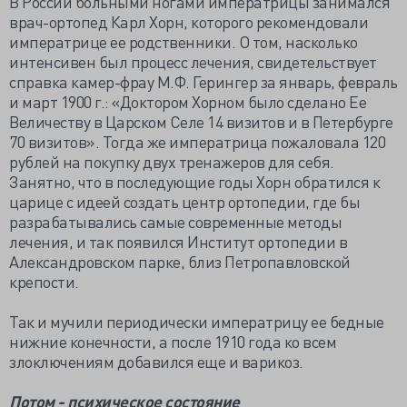
В России больными ногами императрицы занимался
врач-ортопед Карл Хорн, которого рекомендовали
императрице ее родственники. О том, насколько
интенсивен был процесс лечения, свидетельствует
справка камер-фрау М.Ф. Герингер за январь, февраль
и март 1900 г.: «Доктором Хорном было сделано Ее
Величеству в Царском Селе 14 визитов и в Петербурге
70 визитов». Тогда же императрица пожаловала 120
рублей на покупку двух тренажеров для себя.
Занятно, что в последующие годы Хорн обратился к
царице с идеей создать центр ортопедии, где бы
разрабатывались самые современные методы
лечения, и так появился Институт ортопедии в
Александровском парке, близ Петропавловской
крепости.
Так и мучили периодически императрицу ее бедные
нижние конечности, а после 1910 года ко всем
злоключениям добавился еще и варикоз.
Потом - психическое состояние