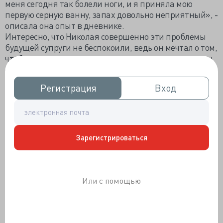
меня сегодня так болели ноги, и я приняла мою
первую серную ванну, запах довольно неприятный», -
описала она опыт в дневнике.
Интересно, что Николая совершенно эти проблемы
будущей супруги не беспокоили, ведь он мечтал о том,
чтобы, наконец, получить доступ к ее ногам и самому
ей помогать… Это прекрасно отображено в их личной
переписке: «…твои бедные ножки опять болят. Хотел
Регистрация
Регистрация
Вход
Вход
бы я быть рядом с тобой, уж я бы их растер».
Зарегистрироваться
Или с помощью