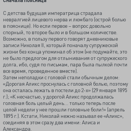
С детства будущая императрица страдала
невралгией лицевого нерва и люмбаго (острой болью
в пояснице). Но если первое – вопрос довольно
спорный, то второе было и в большом количестве.
Возможно, в пользу первого говорят дневниковые
записи Николая II, который поначалу супружеской
жизни без конца упоминал об этом (не подумайте, это
не было предлогом для отлынивания от супружеского
долга, ибо, судя по письмам, пара была пылкой почти
все время, проведенное вместе).
Затем неполадки с головой стали обычным делом:
«Дорогая Аликс проснулась с головной болью, поэтому
она осталась лежать в постели до 2-х» (29 января 1895
г.); «К несчастью, у дорогой Аликс продолжалась
головная боль целый день… только теперь после
целой недели у нее прошли головные боли!» (апрель
1895 г.). Кстати, Николай нежно называл ее «Аликс»,
соединяя в этом сразу два имени: Алиса и
Александра.