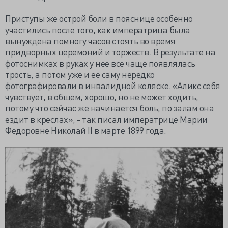
Приступы же острой боли в пояснице особенно
участились после того, как императрица была
вынуждена помногу часов стоять во время
придворных церемоний и торжеств. В результате на
фотоснимках в руках у нее все чаще появлялась
трость, а потом уже и ее саму нередко
фотографировали в инвалидной коляске. «Аликс себя
чувствует, в общем, хорошо, но не может ходить,
потому что сейчас же начинается боль; по залам она
ездит в креслах», - так писал императрице Марии
Федоровне Николай II в марте 1899 года.