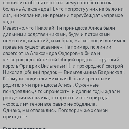
сложились обстоятельства, чему способствовала
болезнь Александра III, что попросту у них не было ни
сил, ни желания, ни времени переубеждать упрямое
чадо.
Известно, что Николай II и принцесса Алиса были
дальними родственниками, будучи потомками
немецких династий, и их брак, мягко говоря «не имел
права на существование». Например, по линии
своего отца Александра Федоровна была и
четвероюродной теткой (общий предок — прусский
король Фридрих Вильгельм II), и троюродной сестрой
Николая (общий предок — Вильгельмина Баденская).
К тому же родители Николая II были крестными
родителями принцессы Алисы. Суженные
понадеялись, что «пронесет», и долгие годы ждали
рождения мальчика, которого в итоге природа
«хорошим» геном все равно не обделила.
Однако, мы отвлеклись. Поговорим же о самой
принцессе.
Сначала поясница