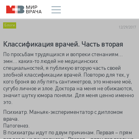
Блоги
12/29/2017
Классификация врачей. Часть вторая
По просьбам трудящихся и вопреки стенаниям…
эмн… каких-то людей не медицинских
специальностей, я публикую вторую часть своей
злобной классификации врачей. Повторю для тех, у
кого броня во лбу пять сантиметров, это мнение моё,
сугубо личное и злое. Доктора на меня не обижаются,
значит шутку юмора поняли. Для меня ценно именно
это.
Психиатр. Маньяк-экспериментатор с дипломом
врача.
Патогенез.
В психиатры идут по двум причинам. Первая – прям
вот реально понравилось. Вторая – прям вот реально