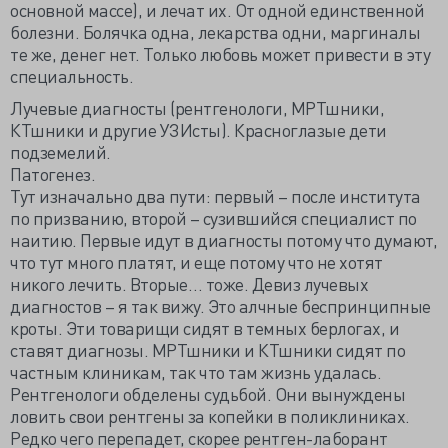
основной массе), и лечат их. От одной единственной
болезни. Болячка одна, лекарства одни, маргиналы
те же, денег нет. Только любовь может привести в эту
специальность.
Лучевые диагносты (рентгенологи, МРТшники,
КТшники и другие УЗИсты). Красноглазые дети
подземелий.
Патогенез.
Тут изначально два пути: первый – после института
по призванию, второй – сузившийся специалист по
наитию. Первые идут в диагносты потому что думают,
что тут много платят, и еще потому что не хотят
никого лечить. Вторые… тоже. Девиз лучевых
диагностов – я так вижу. Это алчные беспринципные
кроты. Эти товарищи сидят в темных берлогах, и
ставят диагнозы. МРТшники и КТшники сидят по
частным клиникам, так что там жизнь удалась.
Рентгенологи обделены судьбой. Они вынуждены
ловить свои рентгены за копейки в поликлиниках.
Редко чего перепадет, скорее рентген-лаборант