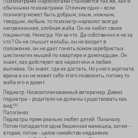
Психиатрами-наркологами становятся так же, как и
обычными психиатрами. Отличие одно – если
психиатр может быть добрым, злым, нежным,
твердым, любым, то психиатр-нарколог всегда
непреклонная, злобная жаба. Он не любит своих
пациентов. Никогда. Ни за что. Да собственно и не за
что? Он не слышит мольбы, он не входит в
положение, он не дает гонять ломом серебристых
шестиногих мышей по квартире и домочадцам. Он
знает, как действуют все наркотики и любая
выпивка. Он знает, где их достать. Но у него зарплата
врача и он не может себе этого позволить, потому то
жаба его и давит.
Педиатр. Низкооплачиваемый ветеринар. Девиз
педиатра – родители не должны существовать как
вид!!!
Патогенез.
Педиатры прям реально любят детей. Поначалу.
Потом попадается одна бешенная мамашка, затем -
вторая, потом - целое семейство недалеких