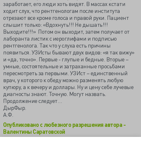
заработает, его люди хоть видят. В массах кстати
ходит слух, что рентгенологам после института
отрезают все кроме голоса и правой руки. Пациент
слышит только: «Вдохнуть!!! Не дышать!!!
Выходите!!!» Потом он выходит, затем получает от
лаборанта листик с иероглифами и подписью
рентгенолога. Так что у слуха есть причины
появиться. УЗИсты бывают двух видов: «я так вижу»
и «да, точно». Первые - глупые и бедные. Вторые –
умные, состоятельные и затраханные просьбами
пересмотреть за первыми. УЗИст – единственный
врач, у которого к обеду можно разменять любую
купюру, а к вечеру и доллары. Ну и цену себе лучевые
диагносты знают. Точную. Могут назвать.
Продолжение следует…
ДырФыр.
А.Ф.
Опубликовано с любезного разрешения автора -
Валентины Саратовской