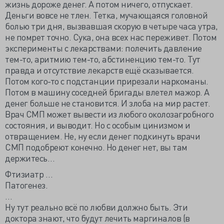
жизнь дороже денег. А потом ничего, отпускает.
Деньги вовсе не тлен. Тетка, мучающаяся головной
болью три дня, вызвавшая скорую в четыре часа утра,
не помрет точно. Сука, она всех нас переживет. Потом
эксперименты с лекарствами: полечить давление
тем-то, аритмию тем-то, абстиненцию тем-то. Тут
правда и отсутствие лекарств ещё сказывается.
Потом кого-то с подстанции прирезали наркоманы.
Потом в машину соседней бригады влетел мажор. А
денег больше не становится. И злоба на мир растет.
Врач СМП может вывести из любого околозагробного
состояния, и выводит. Но с особым цинизмом и
отвращением. Не, ну если денег подкинуть врачи
СМП подобреют конечно. Но денег нет, вы там
держитесь…
Фтизиатр …
Патогенез.
…
Ну тут реально всё по любви должно быть. Эти
доктора знают, что будут лечить маргиналов (в