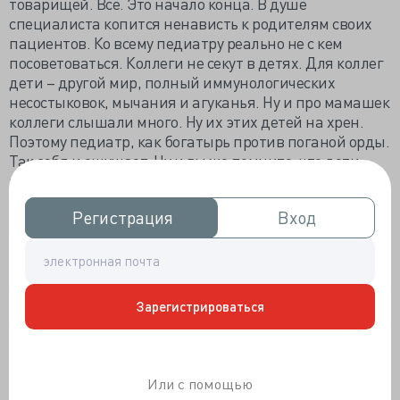
товарищей. Всё. Это начало конца. В душе
специалиста копится ненависть к родителям своих
пациентов. Ко всему педиатру реально не с кем
посоветоваться. Коллеги не секут в детях. Для коллег
дети – другой мир, полный иммунологических
несостыковок, мычания и агуканья. Ну и про мамашек
коллеги слышали много. Ну их этих детей на хрен.
Поэтому педиатр, как богатырь против поганой орды.
Так себя и ощущает. Ну и вы же помните, что дети
могут заебать кого угодно, особенно, если их
правильно настроили дома: «Тебе доктор укол
Регистрация
Регистрация
Вход
Вход
сделает, вырвет тебе зуб, разрежет и не зашьет…».
Вылечив очередного бессловесного пациента, этот
доктор не ждет платы, лишь бы отстали. И да,
педиатры не любят акушеров-гинекологов, потому,
что все проблемы от них. Нет акушеров – нет детей –
Зарегистрироваться
нет проблем. Незамысловатая, но очевидная цепочка.
Физиотерапевты. Мышь серая.
Патогенез.
Или с помощью
Физиотерапевтами становятся так. Хирургия –