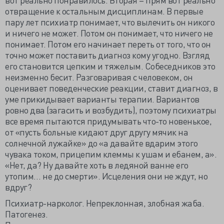
отвращение к остальным дисциплинам. В первые
пару лет психиатр понимает, что вылечить он никого
и ничего не может. Потом он понимает, что ничего не
понимает. Потом его начинает переть от того, что он
точно может поставить диагноз кому угодно. Взгляд
его становится цепким и тяжелым. Собеседников это
неизменно бесит. Разговаривая с человеком, он
оценивает поведенческие реакции, ставит диагноз, в
уме прикидывает варианты терапии. Вариантов
ровно два (загасить и возбудить), поэтому психиатры
все время пытаются придумывать что-то новенькое,
от «пусть больные кидают друг другу мячик на
солнечной лужайке» до «а давайте вдарим этого
чувака током, прицепим клеммы к ушам и ебанем, а».
«Нет, да? Ну давайте хоть в ледяной ванне его
утопим… не до смерти». Исцеления они не ждут, но
вдруг?
Психиатр-нарколог. Непреклонная, злобная жаба.
Патогенез.