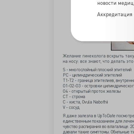
новости меди
Аккредитация 
Желание гинеколога вскрыть так
на носу: все знают, что делать это
S - многослойный плоский эпителий
РС - цилиндрический эпителий
Т1-Т2 - граница эпителиев, внутрен
О1-О2-О3 - островки цилиндрическог
О4 - открытый проток железы
СТ - строма
С - киста, Ovula Nabothii
V - сосуд
Я даже залезла в UpToDate посмотре
единственным показанием для лечен
чувство распирания во влагалище. 2
давали такие симптомы. Обильные т