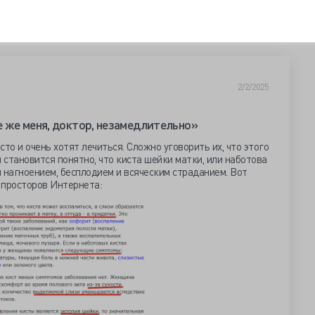
2/2/2025
 же меня, доктор, незамедлительно»
о и очень хотят лечиться. Сложно уговорить их, что этого
 становится понятно, что киста шейки матки, или наботова
 нагноением, бесплодием и всяческим страданием. Вот
с просторов Интернета: