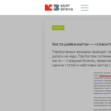
Блоги
Киста шейки матки — «спасите
Перепуганные женщины приходят част
делать не надо. При беглом гуглении
киста — страшная болезнь, чреватая
одна из статей о наботовых кистах 