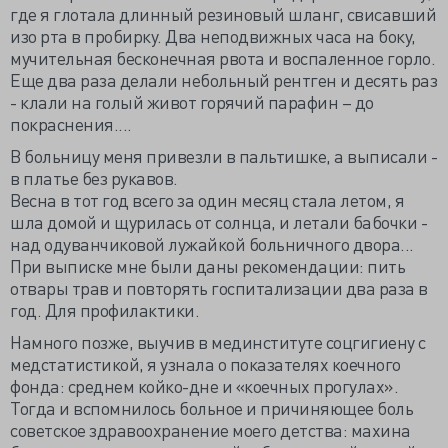
где я глотала длинный резиновый шланг, свисавший
изо рта в пробирку. Два неподвижных часа на боку,
мучительная бесконечная рвота и воспаленное горло.
Еще два раза делали небольный рентген и десять раз
- клали на голый живот горячий парафин – до
покраснения....
В больницу меня привезли в пальтишке, а выписали -
в платье без рукавов.
Весна в тот год всего за один месяц стала летом, я
шла домой и щурилась от солнца, и летали бабочки -
над одуванчиковой лужайкой больничного двора...
При выписке мне были даны рекомендации: пить
отвары трав и повторять госпитализации два раза в
год. Для профилактики.
Намного позже, выучив в мединституте соцгигиену с
медстатистикой, я узнала о показателях коечного
фонда: среднем койко-дне и «коечных прогулах».
Тогда и вспомнилось больное и причиняющее боль
советское здравоохранение моего детства: махина