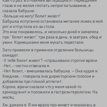
глаза и не желая глотать непроглатываемое, я
сказала бабушке:
-Больше не могу! Болит живот!
Бабушка испуганно остановила метание ложек в мой
рот и отпустила из-за стола.
Это мне понравилось, и несколько дней я заявляла
про “болит живот” три раза в день: в завтрак, обед и
ужин. Кормешками меня мучать перестали.
Зато привезли в приемное отделение больницы
охмадет.
-У тебя болит живот? –спрашивали строгие врачи.
-Нет, – честно отвечала я.
-Нет болит, - вмешивалась бабушка. – Она худая и
бледная, - говорила она директорским голосом и
добавляла про плохой аппетит..
Короче, врачи сказали что у меня какой-то
хронодуэнит и положили в гастроэнтерологию. На
месяц.
Хм, думала я. Я им врала про живот и оказалась в