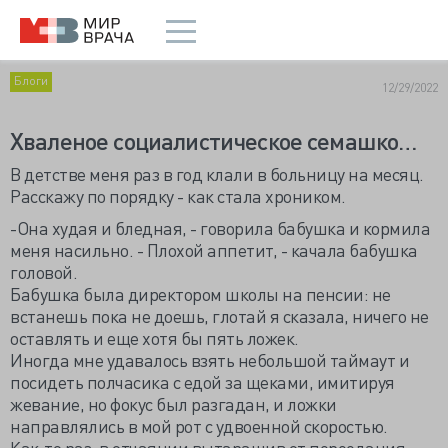
Блоги
12/29/2022
Хваленое социалистическое семашко…
В детстве меня раз в год клали в больницу на месяц.
Расскажу по порядку - как стала хроником.
-Она худая и бледная, - говорила бабушка и кормила
меня насильно. - Плохой аппетит, - качала бабушка
головой.
Бабушка была директором школы на пенсии: не
встанешь пока не доешь, глотай я сказала, ничего не
оставлять и еще хотя бы пять ложек.
Иногда мне удавалось взять небольшой таймаут и
посидеть полчасика с едой за щеками, имитируя
жевание, но фокус был разгадан, и ложки
направлялись в мой рот с удвоенной скоростью.
Как-то раз, в отчаянии вытаращив от переедания