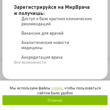
Сорокоминутная лекция: "Хроническая болезнь почек:
Зарегистрируйся на МирВрача
можно ли остановить прогрессирование?" Ведущий
и получишь:
научный сотрудник кафедры нефрологии Первого
Доступ к базе кратких клинических
МГМУ им.Сеченова Швецов Михаил Юрьевич. Видео
рекомендаций
для практикующих врачей.
Вакансии для врачей
Ссылка на источник
Аналитические новости
медицины
биохимия
креатинин
нефрология
урология
хпн
Аккредитация врача
Все возможности
/blogs/khronicheskaya_bolezn_pochek_mozhno_li_ostanovit_progre
Мы используем файлы
cookie
, чтобы пользоваться
сайтом было удобно
Отлично