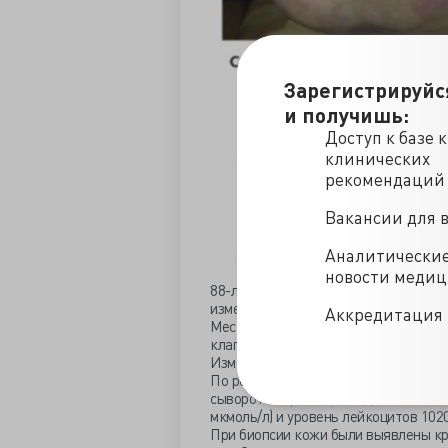
Зарегистрируйс
и получишь:
Доступ к базе 
клинических
рекомендаций
Вакансии для 
Аналитически
новости меди
88-летний пожилой мужчина с инфар
изменение окраски кожных покровов 
Аккредитация 
Месяц ранее перенес трансапикальн
клапана(TAVR).
Изменение цвета кожи (фото A и B) ука
По результатам лабораторных иссл
сыворотки крови 2,8 мг/дл(248мкмоль
мкмоль/л) и уровень лейкоцитов 1020
При биопсии кожи были выявлены к