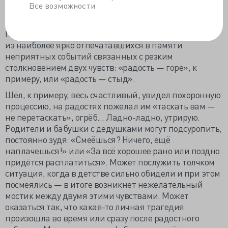
торте, триггер, который запускает весь процесс. Что
Все возможности
именно за триггер?
Предполагают, что таковым может явиться какое-то
из наиболее ярко отпечатавшихся в памяти
неприятных событий связанных с резким
столкновением двух чувств: «радость — горе», к
примеру, или «радость — стыд».
Шёл, к примеру, весь счастливый, увидел похоронную
процессию, на радостях пожелал им «таскать вам —
не перетаскать», огрёб... Ладно-ладно, утрирую.
Родители и бабушки с дедушками могут подсуропить,
постоянно зудя: «Смеёшься? Ничего, ещё
наплачешься!» или «За всё хорошее рано или поздно
придётся расплатиться». Может послужить толчком
ситуация, когда в детстве сильно обидели и при этом
посмеялись — в итоге возникнет нежелательный
мостик между двумя этими чувствами. Может
оказаться так, что какая-то личная трагедия
произошла во время или сразу после радостного