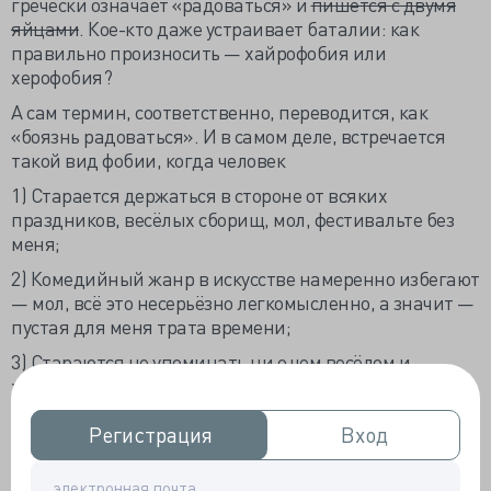
гречески означает «радоваться» и
пишется с двумя
яйцами
. Кое-кто даже устраивает баталии: как
правильно произносить — хайрофобия или
херофобия?
А сам термин, соответственно, переводится, как
«боязнь радоваться». И в самом деле, встречается
такой вид фобии, когда человек
1) Старается держаться в стороне от всяких
праздников, весёлых сборищ, мол, фестивальте без
меня;
2) Комедийный жанр в искусстве намеренно избегают
— мол, всё это несерьёзно легкомысленно, а значит —
пустая для меня трата времени;
3) Стараются не упоминать ни о чем весёлом и
хорошем, имевшем место в их собственной жизни, а
если и упоминают — обязательно обесценят, сведут
до ранга ничего не стоящего эпизода;
Регистрация
Регистрация
Вход
Вход
4) О счастье и радости стараются вообще не думать,