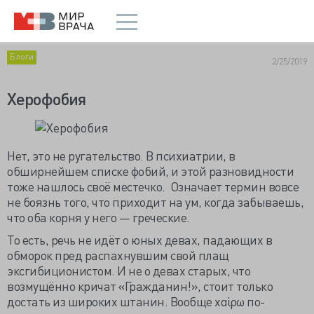
Блоги
2/25/2019
Херофобия
Нет, это не ругательство. В психиатрии, в
обширнейшем списке фобий, и этой разновидности
тоже нашлось своё местечко. Означает термин вовсе
не боязнь того, что приходит на ум, когда забываешь,
что оба корня у него — греческие.
То есть, речь не идёт о юных девах, падающих в
обморок пред распахнувшим свой плащ
эксгибиционистом. И не о девах старых, что
возмущённо кричат «Гражданин!», стоит только
достать из широких штанин. Вообще χαίρω по-