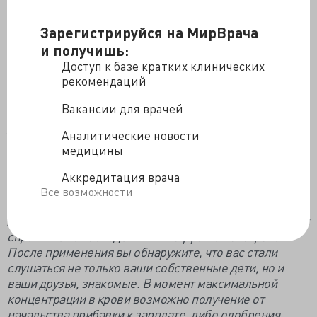
деньги должен "отработать" по полной программе.
В интернетах же можно.
Зарегистрируйся на МирВрача
В аптеках, вроде, "Озверин" не появился.
и получишь:
Коллеги, не знаете, когда антидот начнут
Доступ к базе кратких клинических
выпускать?
рекомендаций
Вакансии для врачей
Озверин - нейротропный токсин, начинает
действовать в течение первых пяти минут после
Аналитические новости
применения, ликвидирует излишнюю мягкость
медицины
волокон сердечной мышцы, помогает справиться с
патологическим оптимизмом и дружелюбием.
Аккредитация врача
Показан к применению людям ( и зверям) страдающим
Все возможности
чрезмерной отзывчивостью и покладистостью,
ликвидирует "да, конечно, бери что хочешь", помогает
справиться с последствиями "эффекта лохотрона".
После применения вы обнаружите, что вас стали
слушаться не только ваши собственные дети, но и
ваши друзья, знакомые. В момент максимальной
концентрации в крови возможно получение от
начальства прибавки к зарплате, либо одобрения