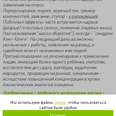
заявления на отпуск.
Передозировка: энурез, нервный тик, тремор
конечностей, заикание, ступор -
у окружающих
.
Побочные эффекты: часто встречается надрыв
(разрыв) голосовых связок, онемение лицевых мышц
(так называемая "маска оборотня"), иногда - "синдром
Кинг-Конга". На следующий день возможны:
увольнение с работы, заявление на развод, и
судебные иски от незнакомых вам людей.
Противопоказания: не рекомендован к применению
лицам, имеющим более одного ребёнка, учителям,
воспитателям дет.садов, вахтёрам, водителям
маршруток, продавцам на рынках, начальникам -
вследствие повышенной концентрации в крови
биологических аналогов озверина.
Опубликовано с любезного разрешения автора -
Валентины Саратовской
Мы используем файлы
cookie
, чтобы пользоваться
сайтом было удобно
неврология
пациенты
хамство
частная практика
Отлично