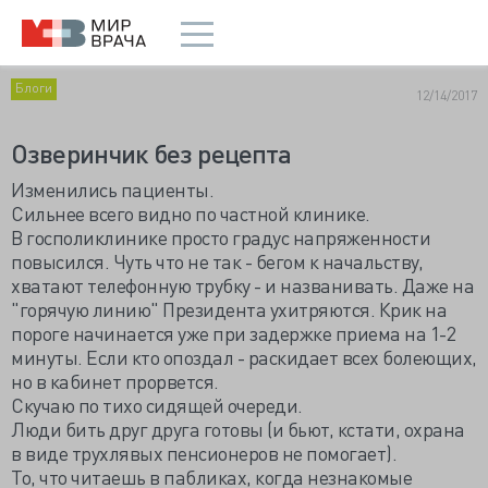
Блоги
12/14/2017
Озверинчик без рецепта
Изменились пациенты.
Сильнее всего видно по частной клинике.
В госполиклинике просто градус напряженности
повысился. Чуть что не так - бегом к начальству,
хватают телефонную трубку - и названивать. Даже на
"горячую линию" Президента ухитряются. Крик на
пороге начинается уже при задержке приема на 1-2
минуты. Если кто опоздал - раскидает всех болеющих,
но в кабинет прорвется.
Скучаю по тихо сидящей очереди.
Люди бить друг друга готовы (и бьют, кстати, охрана
в виде трухлявых пенсионеров не помогает).
То, что читаешь в пабликах, когда незнакомые