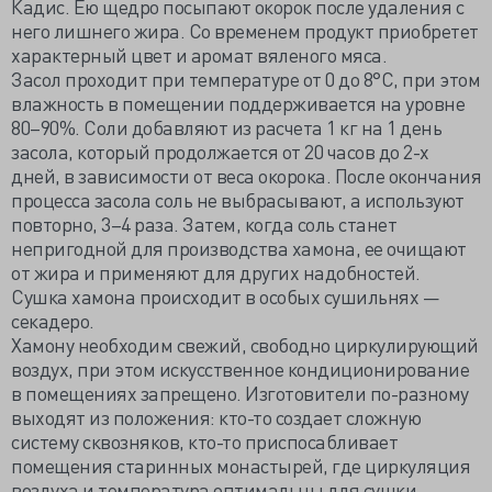
Кадис. Ею щедро посыпают окорок после удаления с
него лишнего жира. Со временем продукт приобретет
характерный цвет и аромат вяленого мяса.
Засол проходит при температуре от 0 до 8°С, при этом
влажность в помещении поддерживается на уровне
80–90%. Соли добавляют из расчета 1 кг на 1 день
засола, который продолжается от 20 часов до 2-х
дней, в зависимости от веса окорока. После окончания
процесса засола соль не выбрасывают, а используют
повторно, 3–4 раза. Затем, когда соль станет
непригодной для производства хамона, ее очищают
от жира и применяют для других надобностей.
Сушка хамона происходит в особых сушильнях —
секадеро.
Хамону необходим свежий, свободно циркулирующий
воздух, при этом искусственное кондиционирование
в помещениях запрещено. Изготовители по-разному
выходят из положения: кто-то создает сложную
систему сквозняков, кто-то приспосабливает
помещения старинных монастырей, где циркуляция
воздуха и температура оптимальны для сушки