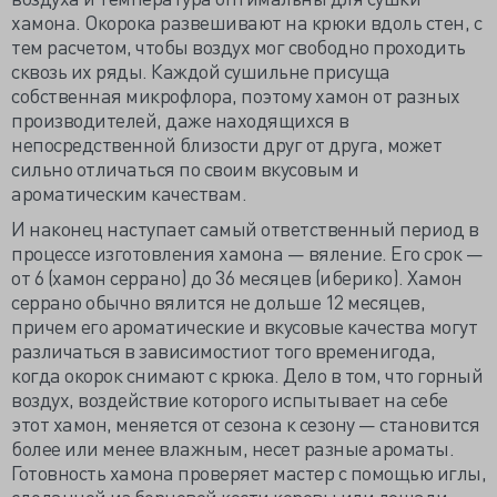
хамона. Окорока развешивают на крюки вдоль стен, с
тем расчетом, чтобы воздух мог свободно проходить
сквозь их ряды. Каждой сушильне присуща
собственная микрофлора, поэтому хамон от разных
производителей, даже находящихся в
непосредственной близости друг от друга, может
сильно отличаться по своим вкусовым и
ароматическим качествам.
И наконец наступает самый ответственный период в
процессе изготовления хамона — вяление. Его срок —
от 6 (хамон серрано) до 36 месяцев (иберико). Хамон
серрано обычно вялится не дольше 12 месяцев,
причем его ароматические и вкусовые качества могут
различаться в зависимостиот того временигода,
когда окорок снимают с крюка. Дело в том, что горный
воздух, воздействие которого испытывает на себе
этот хамон, меняется от сезона к сезону — становится
более или менее влажным, несет разные ароматы.
Готовность хамона проверяет мастер с помощью иглы,
сделанной из берцовой кости коровы или лошади.