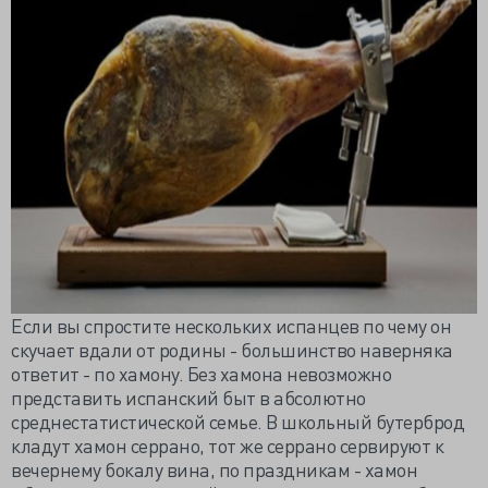
Если вы спростите нескольких испанцев по чему он
скучает вдали от родины - большинство наверняка
ответит - по хамону. Без хамона невозможно
представить испанский быт в абсолютно
среднестатистической семье. В школьный бутерброд
кладут хамон серрано, тот же серрано сервируют к
вечернему бокалу вина, по праздникам - хамон