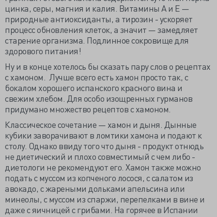
цинка, серы, магния и калия. Витамины А и Е —
природные антиоксиданты, а тирозин - ускоряет
процесс обновления клеток, а значит — замедляет
старение организма. Подлинное сокровище для
здорового питания!
Ну и в конце хотелось бы сказать пару слов о рецептах
с хамоном. Лучше всего есть хамон просто так, с
бокалом хорошего испанского красного вина и
свежим хлебом. Для особо изощренных гурманов
придумано множество рецептов с хамоном.
Классическое сочетание — хамон и дыня. Дынные
кубики заворачивают в ломтики хамона и подают к
столу. Однако ввиду того что дыня - продукт отнюдь
не диетический и плохо совместимый с чем либо -
диетологи не рекомендуют его. Хамон также можно
подать с муссом из копченого лосося, с салатом из
авокадо, с жареными дольками апельсина или
минеолы, с муссом из спаржи, перепелками в вине и
даже с яичницей с грибами. На горячее в Испании