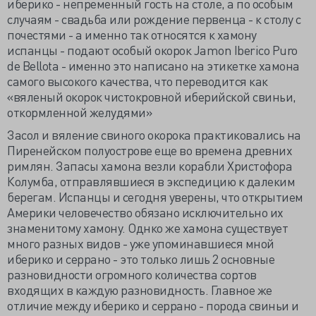
иберико - непременный гость на столе, а по особым
случаям - свадьба или рождение первенца - к столу с
почестями - а именно так относятся к хамону
испанцы - подают особый окорок
Jamon Iberico Puro
de Bellota - именно это написано на этикетке хамона
самого высокого качества, что переводится как
«вяленый окорок чистокровной иберийской свиньи,
откормленной желудями»
Засол и вяление свиного окорока практиковались на
Пиренейском полуострове еще во времена древних
римлян. Запасы хамона везли корабли Христофора
Колумба, отправлявшиеся в экспедицию к далеким
берегам. Испанцы и сегодня уверены, что открытием
Америки человечество обязано исключительно их
знаменитому хамону. Однко же хамона существует
много разных видов - уже упоминавшиеся мной
иберико и серрано - это только лишь 2 основные
разновидности огромного количества сортов
входящих в каждую разновидность. Главное же
отличие между иберико и серрано - порода свиньи и