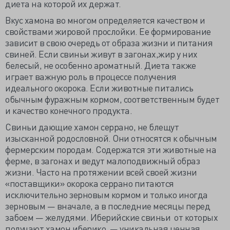
диета на которой их держат.
Вкус хамона во многом определяется качеством и
свойствами жировой прослойки. Ее формирование
зависит в свою очередь от образа жизни и питания
свиней. Если свиньи живут в загонах,жир у них
белесый, не особенно ароматный. Диета также
играет важную роль в процессе получения
идеального окорока. Если животные питались
обычным фуражным кормом, соответственным будет
и качество конечного продукта.
Свиньи дающие хамон серрано, не блещут
изысканной родословной. Они относятся к обычным
фермерским породам. Содержатся эти животные на
ферме, в загонах и ведут малоподвижный образ
жизни. Часто на протяжении всей своей жизни
«поставщики» окорока серрано питаются
исключительно зерновым кормом и только иногда
зерновым — вначале, а в последние месяцы перед
забоем — желудями. Иберийские свиньи от которых
получают хамон иберико, — уникальная ценная