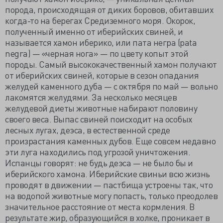
порода, происходящая от диких боровов, обитавших
когда-то на берегах Средиземного моря. Окорок,
полученный именно от иберийских свиней, и
называется хамон иберико, или пата негра (pata
negra) — «черная нога» — по цвету копыт этой
породы. Самый высококачественный хамон получают
от иберийских свиней, которые в сезон опадания
желудей каменного дуба — с октября по май — вольно
лакомятся желудями. За несколько месяцев
желудевой диеты животные набирают половину
своего веса. Выпас свиней поисходит на особых
лесных лугах, деэса, в естественной среде
произрастания каменных дубов. Еще совсем недавно
эти луга находились под угрозой уничтожения.
Испанцы говорят: не будь деэса — не было бы и
иберийского хамона. Иберийские свиньи всю жизнь
проводят в движении — пастбища устроены так, что
на водопой животные могу попасть, только преодолев
значительное расстояние от места кормления. В
результате жир, образующийся в холке, проникает в