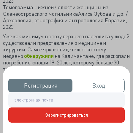
Томограмма нижней челюсти женщины из
Оленеостровского могильникаАлиса Зубова и др. /
Археология, этнография и антропология Евразии,
2023
Уже как минимум в эпоху верхнего палеолита у людей
существовали представления о медицине и
хирургии. Самое яркое свидетельство этому
недавно
обнаружили
на Калимантане, где раскопали
погребение юноши 19–20 лет, которому больше 30
тысяч лет назад успешно ампутировали ногу. К более
позднему времени относится древнейший известный
случай стоматологии. Так, еще в 1988 году на
Регистрация
Регистрация
Вход
Вход
итальянском памятнике Рипаро Виллабруна нашли
останки мужчины примерно 25 лет, жившего около 14
тысяч лет назад. Впоследствии ученые
выяснили
, что
кто-то выскреб ему кариес с помощью, по-видимому,
маленького острия. Более того, в выскобленной
Зарегистрироваться
полости ученые обнаружили остатки органического
вещества — вероятно, пчелиного воска, который