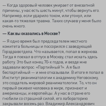
— Когда здоровый человек умирает от внезапной
причины, у нас есть шесть минут, чтобы вернуть его.
Например, если ударило током, или утонул, или
какая-то тяжелая травма. Таких случаев у меня было
очень много.
— Как вы оказались в Москве?
— Я одно время был председателем местного
комитета больницы и поссорился с заведующей
Горздравотдела. Что называется, попал в жернова.
Тогда я поехал в отпуск в Москву, стал искать здесь
работу. Это был конец 70-х годов, и везде мне
задавали вопрос: «Партийный?». А я был
беспартийный — и мне отказывали. В итоге я попал в
Институт реаниматологии к академику Неговскому,
это создатель мировой реаниматологии. То, что он
первый оживил человека в мире, признают и
американцы, и европейцы. А у нас в стране его
гнобили со страшной силой, его лабораторию
закрывали восемь раз. Владимир Александрович