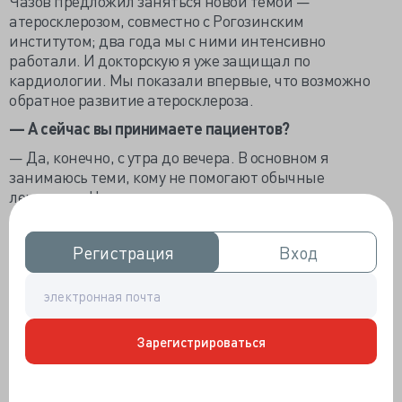
Чазов предложил заняться новой темой —
атеросклерозом, совместно с Рогозинским
институтом; два года мы с ними интенсивно
работали. И докторскую я уже защищал по
кардиологии. Мы показали впервые, что возможно
обратное развитие атеросклероза.
— А сейчас вы принимаете пациентов?
— Да, конечно, с утра до вечера. В основном я
занимаюсь теми, кому не помогают обычные
лекарства. Например, пациенты с тяжелым
врожденным атеросклерозом. У здоровых людей
лишний холестерин разрушается в печени и
Регистрация
Регистрация
Вход
Вход
выводится из организма, и человек живет с
небольшим уровнем в среднем 90 лет. А у пациентов с
врожденным атеросклерозом холестерин
накапливается везде — в сосудах, в коже. Раньше
такие пациенты неизбежно погибали, поскольку
Зарегистрироваться
высокий холестерин, как известно, это фактор риска
развития болезней сердца и инсультов. Теперь мы
таких пациентов можем спасти, если очищать их