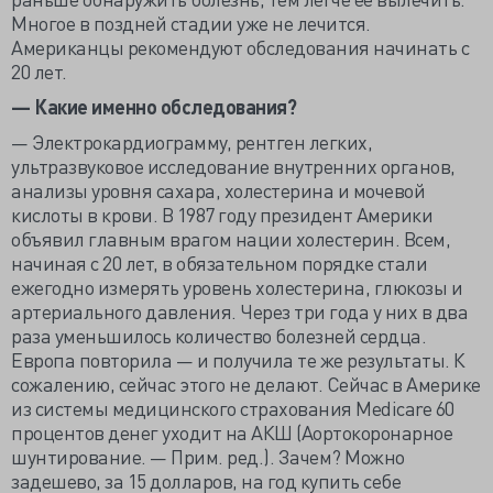
Многое в поздней стадии уже не лечится.
Американцы рекомендуют обследования начинать с
20 лет.
— Какие именно обследования?
— Электрокардиограмму, рентген легких,
ультразвуковое исследование внутренних органов,
анализы уровня сахара, холестерина и мочевой
кислоты в крови. В 1987 году президент Америки
объявил главным врагом нации холестерин. Всем,
начиная с 20 лет, в обязательном порядке стали
ежегодно измерять уровень холестерина, глюкозы и
артериального давления. Через три года у них в два
раза уменьшилось количество болезней сердца.
Европа повторила — и получила те же результаты. К
сожалению, сейчас этого не делают. Сейчас в Америке
из системы медицинского страхования Medicare 60
процентов денег уходит на АКШ (Аортокоронарное
шунтирование. — Прим. ред.). Зачем? Можно
задешево, за 15 долларов, на год купить себе