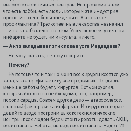
высокотехнологичных центров. Но проблема в том,
что есть лобби, есть люди, которым эта индустрия
приносит очень большие деньги. А что такое
профилактика? Трехкопеечные лекарства назначил
— и не заработаешь на этом. Ушел человек, у него ни
инфаркта не будет, ни инсульта, ничего.
— А кто вкладывает эти слова в уста Медведева?
— Не могу сказать, не хочу говорить.
— Почему?
— Ну потому что и так на меня все хирурги косятся уже
за то, что я профилактику все продвигаю. Тогда же
меньше работы будет у хирургов. Есть хирургия,
которая абсолютно необходима, это, например,
пороки сердца. Совсем другое дело — атеросклероз,
главный фактор риска инфаркта. И хирурги говорят:
давайте везде построим высокотехнологические
центры, всех людей будем стентировать, делать АКШ,
всех спасать. Ребята, не надо всех спасать. Надо с 20