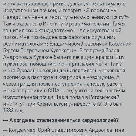
меня очень хорошо принял, узнал, что я занимаюсь
искусственной почкой, и говорит: «Я вас возьму.
Наладите у меня в институте искусственную почку?»
Так я оказался в Институте реаниматологии. Там я
защитил свою кандидатскую — по искусственной
почке. Мне позже довелось работать с лучшими
реаниматологами: Владимиром Львовичем Кассилем,
Гертом Петровичем Кулаковым. В то время болел
Андропов, а Кулаков был его лечащим врачом. Ему
нужен был помощник, и он пригласил меня. Так у
меня буквально в один день появилась московская
прописка в паспорте и квартира в новом доме. А
через три дня после поступления на новую работу
меня отправили в США — подучиться технологиям
искусственной почки. Так я попал в Рогозинский
институт при Корнельском университете. Это был
1983 год.
— А когда вы стали заниматься кардиологией?
— Когда умер Юрий Владимирович Андропов, мне