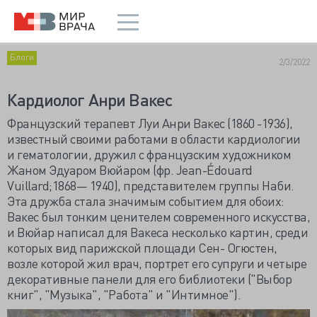
Блоги
2/3/2022
Кардиолог Анри Вакес
Французский терапевт Луи Анри Вакес (1860 -1936),
известный своими работами в области кардиологии
и гематологии, дружил с французским художником
Жаном Эдуаром Вюйаром (фр. Jean-Édouard
Vuillard;1868— 1940), представителем группы Наби.
Эта дружба стала значимым событием для обоих:
Вакес был тонким ценителем современного искусства,
и Вюйар написал для Вакеса несколько картин, среди
которых вид парижской площади Сен- Огюстен,
возле которой жил врач, портрет его супруги и четыре
декоративные панели для его библиотеки ("Выбор
книг", "Музыка", "Работа" и "Интимное").