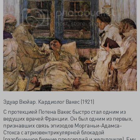
Эдуар Вюйар. Кардиолог Вакес (1921)
С протекцией Потена Вакес быстро стал одним из
ведущих врачей Франции. Он был одним из первых,
признавших связь эпизодов Морганьи-Адамса-
Стокса с атриовентрикулярной блокадой
(разобщенное биение предсердий и желудочков). Ему