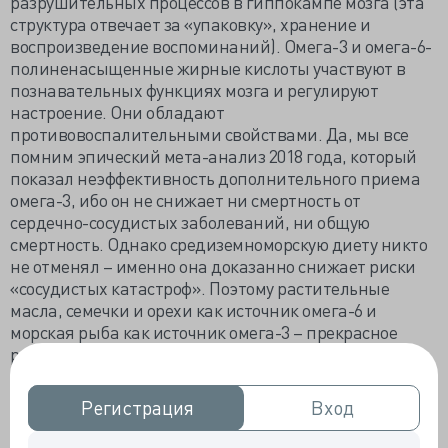
разрушительных процессов в гиппокампе мозга (эта
структура отвечает за «упаковку», хранение и
воспроизведение воспоминаний). Омега-3 и омега-6-
полиненасыщенные жирные кислоты участвуют в
познавательных функциях мозга и регулируют
настроение. Они обладают
противовоспалительными свойствами. Да, мы все
помним эпический мета-анализ 2018 года, который
показал неэффективность дополнительного приема
омега-3, ибо он не снижает ни смертность от
сердечно-сосудистых заболеваний, ни общую
смертность. Однако средиземноморскую диету никто
не отменял – именно она доказанно снижает риски
«сосудистых катастроф». Поэтому растительные
масла, семечки и орехи как источник омега-6 и
морская рыба как источник омега-3 – прекрасное
решение для счастливого мозга.
Насыщенные жиры, которые содержатся в молочных
Регистрация
Регистрация
Вход
Вход
продуктах и мясе, также не стоит списывать со счетов.
Знаменитое эпидемиологическое исследование PURE