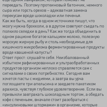
переедать. Поэтому протеиновый батончик, немного
сыра или горсть орехов – адекватная замена
перекусам вроде шоколадки или печенья.
Как же быть, когда в одном источнике пишут, что
мозгу нужна брокколи, а в другом советуют съедать по
полкило селедки в день? Как же тогда объединить в
одном рационе богатое кальцием молоко, полезную
морскую жирную рыбу и столь необходимые для
кишечного микробиома ферментированные продукты
вроде квашеной капусты?
Ответ прост: слушайте себя. Неизбалованный
избытком рафинированных и ультраобработанных
продуктов организм неплохо справляется сам с
сигналами о своих потребностях. Сегодня вам
хочется пасты с мидиями, а завтра вы урча
поглощаете три апельсина и заедаете пакетиком
арахиса, чувствуя глубокое удовлетворение. Если вы
привыкли завтракать шоколадным тортом, а обедать
кофе с печеньем, вначале стоит разобраться с
«инсулиновыми штормами» в организме, которые