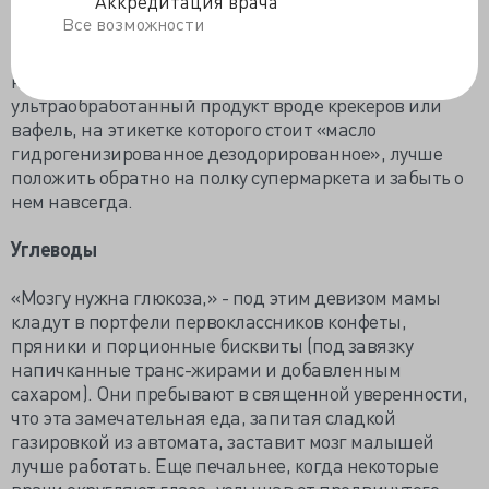
Аккредитация врача
количестве в молоке, масле и некоторых видах
Все возможности
красного мяса, то станет понятно – этот самый 1%
стоит отнести при планировании рациона на долю
натуральных транс-жиров. А любой
ультраобработанный продукт вроде крекеров или
вафель, на этикетке которого стоит «масло
гидрогенизированное дезодорированное», лучше
положить обратно на полку супермаркета и забыть о
нем навсегда.
Углеводы
«Мозгу нужна глюкоза,» - под этим девизом мамы
кладут в портфели первоклассников конфеты,
пряники и порционные бисквиты (под завязку
напичканные транс-жирами и добавленным
сахаром). Они пребывают в священной уверенности,
что эта замечательная еда, запитая сладкой
газировкой из автомата, заставит мозг малышей
лучше работать. Еще печальнее, когда некоторые
врачи округляют глаза, услышав от продвинутого