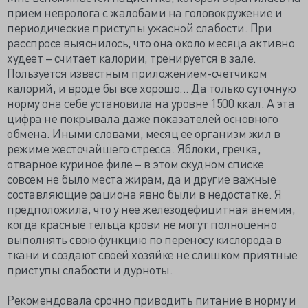
прием невролога с жалобами на головокружение и
периодические приступы ужасной слабости. При
расспросе выяснилось, что она около месяца активно
худеет – считает калории, тренируется в зале.
Пользуется известным приложением-счетчиком
калорий, и вроде бы все хорошо... Да только суточную
норму она себе установила на уровне 1500 ккал. А эта
цифра не покрывала даже показателей основного
обмена. Иными словами, месяц ее организм жил в
режиме жесточайшего стресса. Яблоки, гречка,
отварное куриное филе – в этом скудном списке
совсем не было места жирам, да и другие важные
составляющие рациона явно были в недостатке. Я
предположила, что у нее железодефицитная анемия,
когда красные тельца крови не могут полноценно
выполнять свою функцию по переносу кислорода в
ткани и создают своей хозяйке не слишком приятные
приступы слабости и дурноты.
Рекомендовала срочно приводить питание в норму и