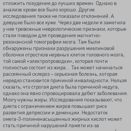
отложить похудение до лучших времен. Однако в
анализе крови все было хорошо. Другие
исследования также не показали отклонений. А
девушке было все хуже. Через две недели я заметила
у нее тревожные неврологические признаки, которые
стали поводом для проведения магнитно-
резонансной томографии мозга. Там были
обнаружены признаки разрушения миелиновой
оболочки отростков нервных клеток головного мозга,
той самой «электропроводки», которая почти
полностью состоит из жира… Так может начинаться
рассеянный склероз – серьезная болезнь, которая
нередко становится причиной инвалидности. Нельзя
сказать, что строгая диета была причиной недуга,
однако она явно спровоцировала дебют заболевания.
Мозгу нужны жиры. Исследования показывают, что
диета с ограничением жиров повышает риск
развития депрессии и деменции. Недостаток
омега-3-полиненасыщенных жирных кислот может
стать причиной нарушений памяти из-за