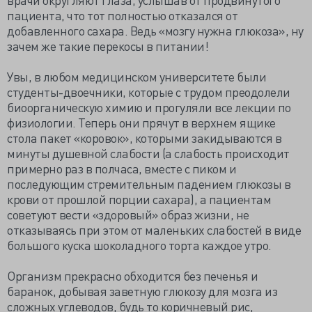
пациента, что тот полностью отказался от
добавленного сахара. Ведь «мозгу нужна глюкоза», ну
зачем же такие перекосы в питании!
Увы, в любом медицинском университете были
студенты-двоечники, которые с трудом преодолели
биоорганическую химию и прогуляли все лекции по
физиологии. Теперь они прячут в верхнем ящике
стола пакет «коровок», которыми закидываются в
минуты душевной слабости (а слабость происходит
примерно раз в полчаса, вместе с пиком и
последующим стремительным падением глюкозы в
крови от прошлой порции сахара), а пациентам
советуют вести «здоровый» образ жизни, не
отказываясь при этом от маленьких слабостей в виде
большого куска шоколадного торта каждое утро.
Организм прекрасно обходится без печенья и
баранок, добывая заветную глюкозу для мозга из
сложных углеводов, будь то коричневый рис,