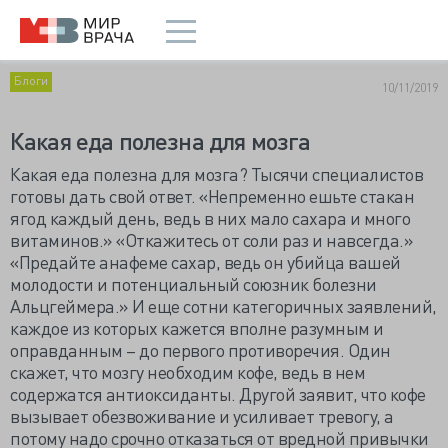
Блоги
10/11/2019
Какая еда полезна для мозга
Какая еда полезна для мозга? Тысячи специалистов
готовы дать свой ответ. «Непременно ешьте стакан
ягод каждый день, ведь в них мало сахара и много
витаминов.» «Откажитесь от соли раз и навсегда.»
«Предайте анафеме сахар, ведь он убийца вашей
молодости и потенциальный союзник болезни
Альцгеймера.» И еще сотни категоричных заявлений,
каждое из которых кажется вполне разумным и
оправданным – до первого противоречия. Один
скажет, что мозгу необходим кофе, ведь в нем
содержатся антиоксиданты. Другой заявит, что кофе
вызывает обезвоживание и усиливает тревогу, а
потому надо срочно отказаться от вредной привычки