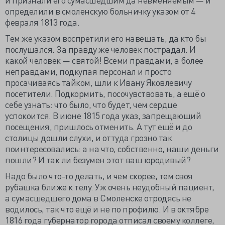
определили в смоленскую больничку указом от 4
февраля 1813 года.
Тем же указом воспретили его навещать, да кто бы
послушался. За правду же человек пострадал. И
какой человек — святой! Всеми правдами, а более
неправдами, подкупая персонал и просто
просачиваясь тайком, шли к Ивану Яковлевичу
посетители. Подкормить, посочувствовать, а ещё о
себе узнать: что было, что будет, чем сердце
успокоится. В июне 1815 года указ, запрещающий
посещения, пришлось отменить. А тут ещё и до
столицы дошли слухи, и оттуда грозно так
поинтересовались: а на что, собственно, наши деньги
пошли? И так ли безумен этот ваш юродивый?
Надо было что-то делать, и чем скорее, тем своя
рубашка ближе к телу. Уж очень неудобный пациент,
а сумасшедшего дома в Смоленске отродясь не
водилось, так что ещё и не по профилю. И в октябре
1816 года губернатор города отписал своему коллеге,