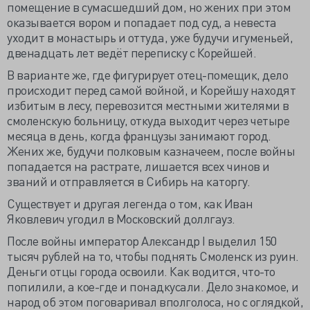
помещение в сумасшедший дом, но жених при этом
оказывается вором и попадает под суд, а невеста
уходит в монастырь и оттуда, уже будучи игуменьей,
двенадцать лет ведёт переписку с Корейшей.
В варианте же, где фигурирует отец-помещик, дело
происходит перед самой войной, и Корейшу находят
избитым в лесу, перевозится местными жителями в
смоленскую больницу, откуда выходит через четыре
месяца в день, когда французы занимают город.
Жених же, будучи полковым казначеем, после войны
попадается на растрате, лишается всех чинов и
званий и отправляется в Сибирь на каторгу.
Существует и другая легенда о том, как Иван
Яковлевич угодил в Московский доллгауз.
После войны император Александр I выделил 150
тысяч рублей на то, чтобы поднять Смоленск из руин.
Деньги отцы города освоили. Как водится, что-то
попилили, а кое-где и понадкусали. Дело знакомое, и
народ об этом поговаривал вполголоса, но с оглядкой,