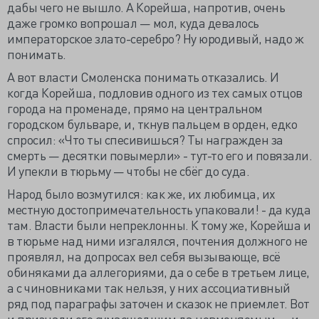
дабы чего не вышло. А Корейша, напротив, очень
даже громко вопрошал — мол, куда девалось
императорское злато-серебро? Ну юродивый, надо ж
понимать.
А вот власти Смоленска понимать отказались. И
когда Корейша, подловив одного из тех самых отцов
города на променаде, прямо на центральном
городском бульваре, и, ткнув пальцем в орден, едко
спросил: «Что ты спесивишься? Ты награжден за
смерть — десятки повымерли» - тут-то его и повязали.
И упекли в тюрьму — чтобы не сбёг до суда.
Народ было возмутился: как же, их любимца, их
местную достопримечательность упаковали! - да куда
там. Власти были непреклонны. К тому же, Корейша и
в тюрьме над ними изгалялся, почтения должного не
проявлял, на допросах вел себя вызывающе, всё
обиняками да аллегориями, да о себе в третьем лице,
а с чиновниками так нельзя, у них ассоциативный
ряд под параграфы заточен и сказок не приемлет. Вот
и признали его сумасшедшим да невменяемым — и