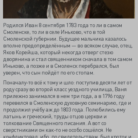
Родился Иван 8 сентября 1783 года то ли в самом
Смоленске, то ли в селе Иньково, что в той
Смоленской губернии. Будущее мальчика казалось
вполне предопределённым — во всяком случае, отец,
Яков Корейша, который некогда отверг стезю
дворянина и стал священником сначала в том самом
Иньково, а позже и в Смоленск перебрался, был
уверен, что сын пойдёт по его стопам.
Поначалу-то всё к тому и шло: поступив десяти лет от
роду сразу во второй класс уездного училища, Ваня
прилежно занимался в нем три года, а в 1796 году
перевелся в Смоленскую духовную семинарию, где и
продолжил учёбу аж до 1803 года. Полюбились ему
латынь и греческий, труды отцов церкви и
толкование Священного писания. А вот со
сверстниками он как-то не особо сошёлся. Не
конфликтовал, ибо, по свидетельствам, был кроток и