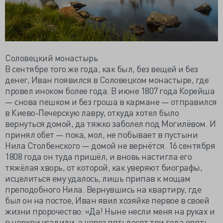
Соловецкий монастырь
В сентябре того же года, как был, без вещей и без
денег, Иван появился в Соловецком монастыре, где
провел иноком более года. В июне 1807 года Корейша
— снова пешком и без гроша в кармане — отправился
в Киево-Печерскую лавру, откуда хотел было
вернуться домой, да тяжко заболел под Могилёвом. И
принял обет — пока, мол, не побывает в пустыни
Нила Столбенского — домой не вернётся. 16 сентября
1808 года он туда пришёл, и вновь настигла его
тяжёлая хворь, от которой, как уверяют биографы,
исцелиться ему удалось, лишь припав к мощам
преподобного Нила. Вернувшись на квартиру, где
был он на постое, Иван явил хозяйке первое в своей
жизни пророчество: «Да! Ныне несли меня на руках и
в церкви усадили, а через пятьдесят три года опять