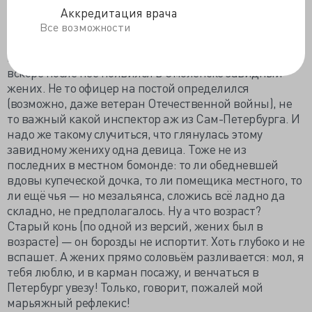
революционером по совместительству) и Михаилом
Аккредитация врача
Ивановичем Пыляевым, писателем и журналистом,
Все возможности
коллекционером анекдотических историй.
По этой версии, не то накануне войны 1812 года, не то
вскоре после неё появился в Смоленске завидный
жених. Не то офицер на постой определился
(возможно, даже ветеран Отечественной войны), не
то важный какой инспектор аж из Сам-Петербурга. И
надо же такому случиться, что глянулась этому
завидному жениху одна девица. Тоже не из
последних в местном бомонде: то ли обедневшей
вдовы купеческой дочка, то ли помещика местного, то
ли ещё чья — но мезальянса, сложись всё ладно да
складно, не предполагалось. Ну а что возраст?
Старый конь (по одной из версий, жених был в
возрасте) — он борозды не испортит. Хоть глубоко и не
вспашет. А жених прямо соловьём разливается: мол, я
тебя люблю, и в карман посажу, и венчаться в
Петербург увезу! Только, говорит, пожалей мой
марьяжный рефлекис!