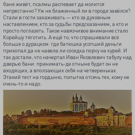
бане живёт, псалмы распевает да молится
непрестанно? Уж не блаженный ли в городе завёлся?
Стали в гости захаживать — кто за духовным
наставлением, кто за судьбы предсказанием, а кто и
просто поглазеть. Такое навязчивое внимание стало
Корейшу тяготить. А ещё то, что спрашивали всё
больше о дурацком: где батюшка усопший деньги
прикопал да не навела ли соседка порчу на курей. И
так достали, что начертал Иван Яковлевич табулу над
дверью бани: принимать-де отныне будет он не
входящих, а вползающих себя на четвереньках.
Этакий тест на гордыню, попытка отсечь тех, кому не
очень-то и надо.