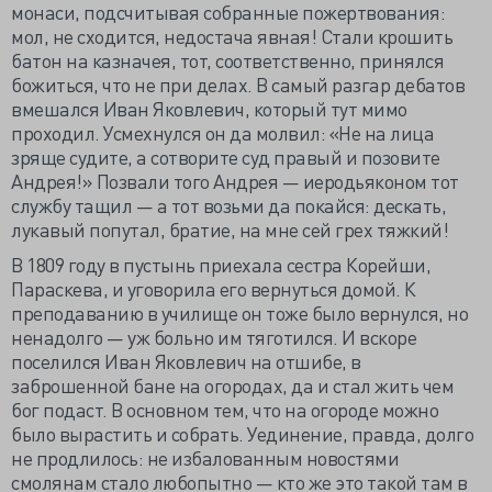
монаси, подсчитывая собранные пожертвования:
мол, не сходится, недостача явная! Стали крошить
батон на казначея, тот, соответственно, принялся
божиться, что не при делах. В самый разгар дебатов
вмешался Иван Яковлевич, который тут мимо
проходил. Усмехнулся он да молвил: «Не на лица
зряще судите, а сотворите суд правый и позовите
Андрея!» Позвали того Андрея — иеродьяконом тот
службу тащил — а тот возьми да покайся: дескать,
лукавый попутал, братие, на мне сей грех тяжкий!
В 1809 году в пустынь приехала сестра Корейши,
Параскева, и уговорила его вернуться домой. К
преподаванию в училище он тоже было вернулся, но
ненадолго — уж больно им тяготился. И вскоре
поселился Иван Яковлевич на отшибе, в
заброшенной бане на огородах, да и стал жить чем
бог подаст. В основном тем, что на огороде можно
было вырастить и собрать. Уединение, правда, долго
не продлилось: не избалованным новостями
смолянам стало любопытно — кто же это такой там в