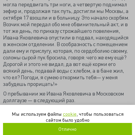
могла передвигать три ноги, а четвертую поднимал
зефир и, продолжая так путь, достигли мы Москвы, а
октября 17 взошли и в больницу. Это начало скорбям.
Возчик мой передал обо мне обвинительный акт, и в
тот же день, по приказу строжайшего повеления,
Ивана Яковлевича опустили в подвал, находящийся
в женском отделении. В сообразность с помещением
дали ему и прислугу, которая, по сердоболию своему,
соломы сырой пук бросила, говоря: чего же ему ещё?
Дорогой и этого не видал; да вот ещё корми его
всякий день, подавай воды с хлебом, а в бане жил,
что ел? Погоди, я сумею откормить тебя— у меня
забудешь прорицать!»
О пребывании же Ивана Яковлевича в Московском
доллгаузе — в следующий раз.
https://dpmmax.livejournal.com/1054144.html
Мы используем файлы
cookie
, чтобы пользоваться
сайтом было удобно
история
Отлично