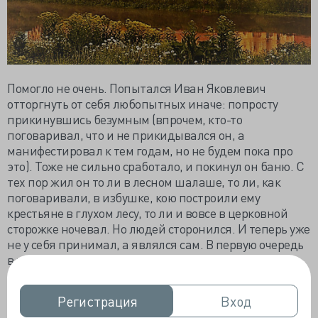
Помогло не очень. Попытался Иван Яковлевич
отторгнуть от себя любопытных иначе: попросту
прикинувшись безумным (впрочем, кто-то
поговаривал, что и не прикидывался он, а
манифестировал к тем годам, но не будем пока про
это). Тоже не сильно сработало, и покинул он баню. С
тех пор жил он то ли в лесном шалаше, то ли, как
поговаривали, в избушке, кою построили ему
крестьяне в глухом лесу, то ли и вовсе в церковной
сторожке ночевал. Но людей сторонился. И теперь уже
не у себя принимал, а являлся сам. В первую очередь
в тот дом, куда вскоре смерть постучится.
Однажды, зимой 1811 года, крестьяне, что
подкармливали юродивого хлебом, попеняли ему на
Регистрация
Регистрация
Вход
Вход
то, что-де одежка у него не по сезону. На что в ответ