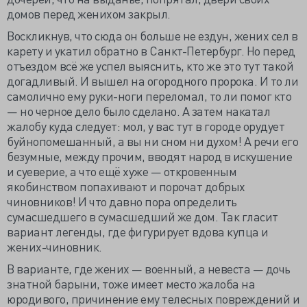
домов перед женихом закрыл.
Воскликнув, что сюда он больше не ездун, жених сел в
карету и укатил обратно в Санкт-Петербург. Но перед
отъездом всё же успел выяснить, кто же это тут такой
догадливый. И вышел на огородного пророка. И то ли
самолично ему руки-ноги переломал, то ли помог кто
— но черное дело было сделано. А затем накатал
жалобу куда следует: мол, у вас тут в городе орудует
буйнопомешанный, а вы ни сном ни духом! А речи его
безумные, между прочим, вводят народ в искушение
и суеверие, а что ещё хуже — откровенным
якобинством попахивают и порочат добрых
чиновников! И что давно пора определить
сумасшедшего в сумасшедший же дом. Так гласит
вариант легенды, где фигурирует вдова купца и
жених-чиновник.
В варианте, где жених — военный, а невеста — дочь
знатной барыни, тоже имеет место жалоба на
юродивого, причинение ему телесных повреждений и