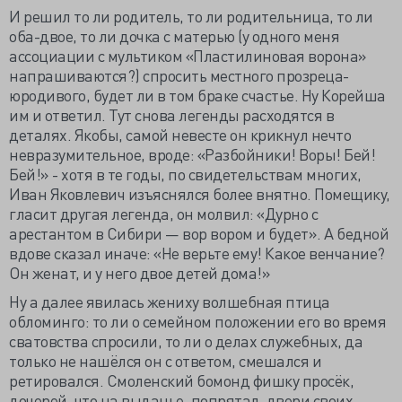
И решил то ли родитель, то ли родительница, то ли
оба-двое, то ли дочка с матерью (у одного меня
ассоциации с мультиком «Пластилиновая ворона»
напрашиваются?) спросить местного прозреца-
юродивого, будет ли в том браке счастье. Ну Корейша
им и ответил. Тут снова легенды расходятся в
деталях. Якобы, самой невесте он крикнул нечто
невразумительное, вроде: «Разбойники! Воры! Бей!
Бей!» - хотя в те годы, по свидетельствам многих,
Иван Яковлевич изъяснялся более внятно. Помещику,
гласит другая легенда, он молвил: «Дурно с
арестантом в Сибири — вор вором и будет». А бедной
вдове сказал иначе: «Не верьте ему! Какое венчание?
Он женат, и у него двое детей дома!»
Ну а далее явилась жениху волшебная птица
обломинго: то ли о семейном положении его во время
сватовства спросили, то ли о делах служебных, да
только не нашёлся он с ответом, смешался и
ретировался. Смоленский бомонд фишку просёк,
дочерей, что на выданье, попрятал, двери своих