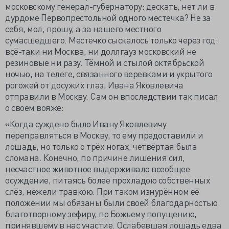
московскому генерал-губернатору: дескать, нет ли в
дурдоме Первопрестольной одного местечка? Не за
себя, мол, прошу, а за нашего местного
сумасшедшего. Местечко сыскалось только через год:
всё-таки ни Москва, ни доллгауз московский не
резиновые ни разу. Тёмной и стылой октябрьской
ночью, на телеге, связанного веревками и укрытого
рогожей от досужих глаз, Ивана Яковлевича
отправили в Москву. Сам он впоследствии так писал
о своем вояже:
«Когда суждено было Ивану Яковлевичу
переправляться в Москву, то ему предоставили и
лошадь, но только о трёх ногах, четвёртая была
сломана. Конечно, по причине лишения сил,
несчастное животное выдерживало всеобщее
осуждение, питаясь более прохладою собственных
слёз, нежели травкою. При таком изнурённом её
положении мы обязаны были своей благодарностью
благотворному зефиру, по Божьему попущению,
принявшему в нас участие. Ослабевшая лошадь едва