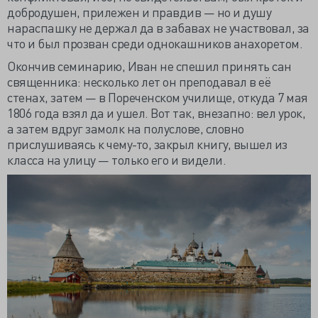
добродушен, прилежен и правдив — но и душу
нараспашку не держал да в забавах не участвовал, за
что и был прозван среди однокашников анахоретом.
Окончив семинарию, Иван не спешил принять сан
священника: несколько лет он преподавал в её
стенах, затем — в Пореченском училище, откуда 7 мая
1806 года взял да и ушел. Вот так, внезапно: вел урок,
а затем вдруг замолк на полуслове, словно
прислушиваясь к чему-то, закрыл книгу, вышел из
класса на улицу — только его и видели.