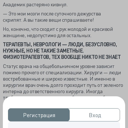
Академик растеряно кивнул.
— Это мои мозги после суточного дежурства
скрипят. А вы такие вещи спрашиваете!
Но, конечно, что сходит с рук молодой и красивой
женщине, недопустимо для остальных.
ТЕРАПЕВТЫ, НЕВРОЛОГИ — ЛЮДИ, БЕЗУСЛОВНО,
НУЖНЫЕ, НО НЕ ТАКИЕ ЗАМЕТНЫЕ.
ФИЗИОТЕРАПЕВТОВ, ТЕХ ВООБЩЕ НИКТО НЕ ЗНАЕТ
Статус врача на общебольничном уровне зависит
помимо прочего от специализации. Хирурги — люди
востребованные и широко известные. И именно в
хирургии врач очень долго проходит путь от зеленого
интерна до ответственного хирурга. Иногда
требуется лет пятнадцать, чтобы перестать быть
салагой и превратиться в
авторитетного специалиста. Анестезиологи,
Регистрация
Регистрация
Вход
Вход
реаниматологи не менее уважаемы, но уже через три-
четыре года после институтской скамьи могут ходить