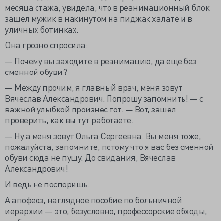
месяца стажа, увидела, что в реанимационный блок
зашел мужик в накинутом на пиджак халате и в
уличных ботинках.
Она грозно спросила:
— Почему вы заходите в реанимацию, да еще без
сменной обуви?
— Между прочим, я главный врач, меня зовут
Вячеслав Александрович. Попрошу запомнить! — с
важной улыбкой произнес тот. — Вот, зашел
проверить, как вы тут работаете.
— Ну а меня зовут Ольга Сергеевна. Вы меня тоже,
пожалуйста, запомните, потому что я вас без сменной
обуви сюда не пущу. До свидания, Вячеслав
Александрович!
И ведь не поспоришь.
А апофеоз, наглядное пособие по больничной
иерархии — это, безусловно, профессорские обходы,