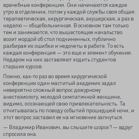
врачебные конференции. Они начинаются каждое
утро в отделении, потом у каждой службы своя общая:
терапевтическая, хирургическая, акушерская, а раз в
неделю — общебольничная. В основном там только
тем и занимаются, что вышестоящее начальство
возит мордой об стол подчиненных, публично
разбирая их ошибки и недочеты в работе. То есть
каждая конференция — это еще и элемент обучения.
Недаром на них заставляют ходить студентов
старших курсов.
Помню, как-то раз во время хирургической
конференции один маститый академик задал
невероятно сложный вопрос дежурному
анестезиологу, молодой симпатичной женщине,
видимо, осознающей свою привлекательность. Та
отчитывалась по поводу событий прошедшей ночи, и
этот вопрос заставил ее на мгновение запнуться.
— Владимир Иванович, вы слышите шорох? — вдруг
спросила она.