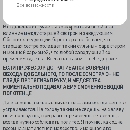
влиятельнее любого заместителя. И тогда все идут к
Все возможности
ней на поклон, решать дела — как важные, так и
второстепенные.
В отделениях случается конкурентная борьба за
влияние между старшей сестрой и заведующим.
Обычно заведующий берет верх, но бывает, что
старшая сестра обладает таким сильным характером
и мощной харизмой, что любой заведующий со
временем сдается. Воевать с такой — себе дороже.
ЕСЛИ ПРОФЕССОР ДОТРАГИВАЛСЯ ВО ВРЕМЯ
ОБХОДА ДО БОЛЬНОГО, ТО ПОСЛЕ ОСМОТРА ОН НЕ
ГЛЯДЯ ПРОТЯГИВАЛ РУКУ, И МЕДСЕСТРА
МОМЕНТАЛЬНО ПОДАВАЛА ЕМУ СМОЧЕННОЕ ВОДОЙ
ПОЛОТЕНЦЕ
Да и вообще, сильные личности — они всегда неплохо
устраиваются. На голову таким не сядешь, на халяву
не используешь, при разговоре хочешь не хочешь, а
всегда нужно соблюдать политес. Я помню, как одна
восемнадцатилетняя медсестра, имеющая два