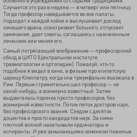
особенно в учреждениях со старыми традициями.
Случается это раз в неделю — в четверг или пятницу.
Тогда профессор наведывается во все палаты,
подходит к каждой койке и выслушивает доклад
лечащего врача, осматривает больного, отпускает
замечания, дает советы, соглашаясь с назначенным
лечением или меняя его.
Самый потрясающий воображение — профессорский
обход в ЦИТО (Центральном институте
травматологии и ортопедии). Пожалуй, что-то
подобное я видел в кино, в фильме про египетскую
царицу Клеопатру, когда она триумфально въезжала в
Рим. Первым стремительно шел профессор — не
какой-нибудь, а всемирно известный. Затем
выдвигалась парочка просто профессоров, без
всемирной известности. Потом пяток докторов наук,
без профессорского звания. Следом с десяток
доцентов и просто кандидатов наук. За ними
плотной волной накатывали ординаторы и
аспиранты. И уже замыкающими семенили пожилые